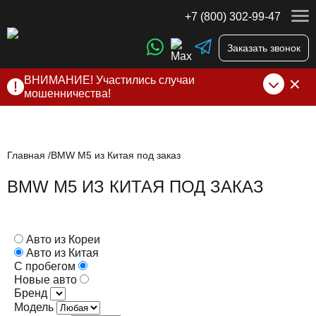
+7 (800) 302-99-47
Заказать звонок
ВНИМАНИЕ! Участились случаи
мошенничества!
Компания DSS Group принимает оплату за свои услуги
только по выставленному счету на Т-банк от ИП
Алексеевских С.В. При любых подозрениях, свяжитесь с
нами по официальным
контактам
, указанным в соц сетях
Главная
BMW M5 из Китая под заказ
и на сайте
BMW M5 ИЗ КИТАЯ ПОД ЗАКАЗ
Авто из Кореи
Авто из Китая
С пробегом
Новые авто
Бренд
Модель