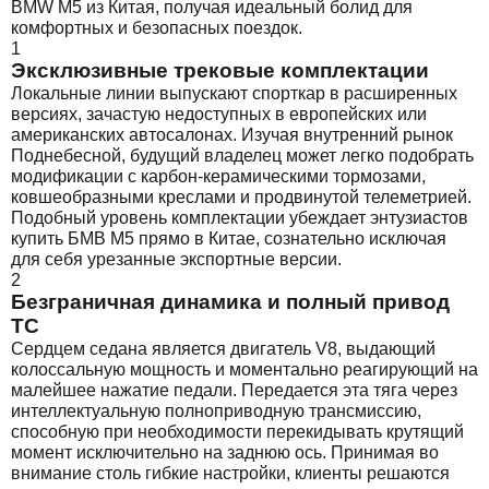
BMW M5 из Китая, получая идеальный болид для
комфортных и безопасных поездок.
1
Эксклюзивные трековые комплектации
Локальные линии выпускают спорткар в расширенных
версиях, зачастую недоступных в европейских или
американских автосалонах. Изучая внутренний рынок
Поднебесной, будущий владелец может легко подобрать
модификации с карбон-керамическими тормозами,
ковшеобразными креслами и продвинутой телеметрией.
Подобный уровень комплектации убеждает энтузиастов
купить БМВ М5 прямо в Китае, сознательно исключая
для себя урезанные экспортные версии.
2
Безграничная динамика и полный привод
ТС
Сердцем седана является двигатель V8, выдающий
колоссальную мощность и моментально реагирующий на
малейшее нажатие педали. Передается эта тяга через
интеллектуальную полноприводную трансмиссию,
способную при необходимости перекидывать крутящий
момент исключительно на заднюю ось. Принимая во
внимание столь гибкие настройки, клиенты решаются