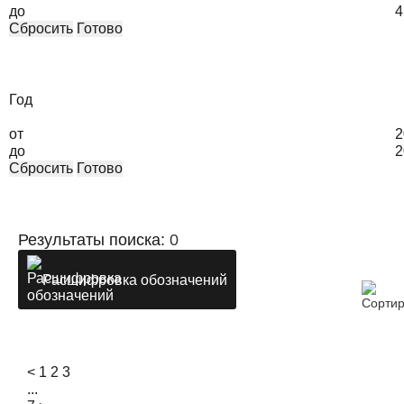
до
4
Сбросить
Готово
Год
от
2
до
2
Сбросить
Готово
Результаты поиска:
0
Расшифровка обозначений
<
1
2
3
...