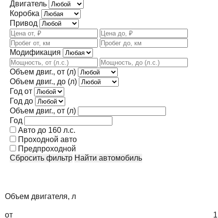
Двигатель
Коробка
Привод
Модификация
Объем двиг., от (л)
Объем двиг., до (л)
Год от
Год до
Объем двиг., от (л)
Год
Авто до 160 л.с.
Проходной авто
Предпроходной
Сбросить фильтр
Найти автомобиль
Объем двигателя, л
от
1