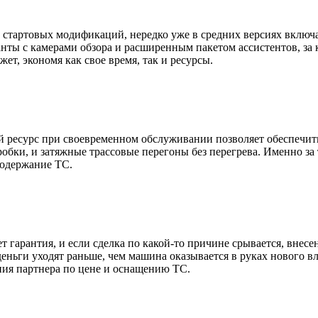
стартовых модификаций, нередко уже в средних версиях включа
нты с камерами обзора и расширенным пакетом ассистентов, за к
, экономя как свое время, так и ресурсы.
й ресурс при своевременном обслуживании позволяет обеспечить
бки, и затяжные трассовые перегоны без перегрева. Именно за 
содержание ТС.
ет гарантия, и если сделка по какой-то причине срывается, вне
ньги уходят раньше, чем машина оказывается в руках нового вла
ния партнера по цене и оснащению ТС.