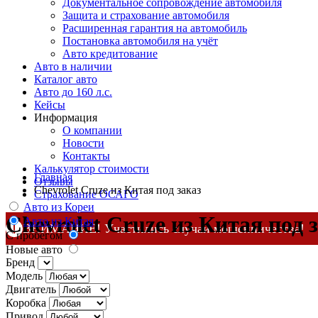
Документальное сопровождение автомобиля
Защита и страхование автомобиля
Расширенная гарантия на автомобиль
Постановка автомобиля на учёт
Авто кредитование
Авто в наличии
Каталог авто
Авто до 160 л.с.
Кейсы
Информация
О компании
Новости
Контакты
Калькулятор стоимости
Главная
Отзывы
Chevrolet Cruze из Китая под заказ
Страхование ОСАГО
Авто из Кореи
Chevrolet Cruze из Китая под 
Авто из Китая
ВНИМАНИЕ! Участились случаи мошенничества!
С пробегом
Новые авто
Компания DSS Group принимает оплату за свои услуги 
Бренд
по официальным
контактам
, указанным в соц сетях и н
Модель
Двигатель
Коробка
Привод