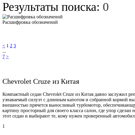
Результаты поиска:
0
Расшифровка обозначений
<
1
2
3
...
7
>
Chevrolet Cruze из Китая
Компактный седан Chevrolet Cruze из Китая давно заслужил р
узнаваемый силуэт с длинным капотом и собранной кормой выг
внешностью прячется выносливый турбомотор, обеспечивающу
картину просторный для своего класса салон, где упор сделан
этот седан и выбирают те, кому нужен проверенный автомобил
1