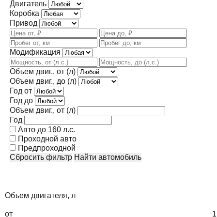
Двигатель
Коробка
Привод
Модификация
Объем двиг., от (л)
Объем двиг., до (л)
Год от
Год до
Объем двиг., от (л)
Год
Авто до 160 л.с.
Проходной авто
Предпроходной
Сбросить фильтр
Найти автомобиль
Объем двигателя, л
от
1