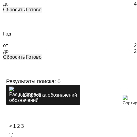
до
4
Сбросить
Готово
Год
от
2
до
2
Сбросить
Готово
Результаты поиска:
0
Расшифровка обозначений
<
1
2
3
...