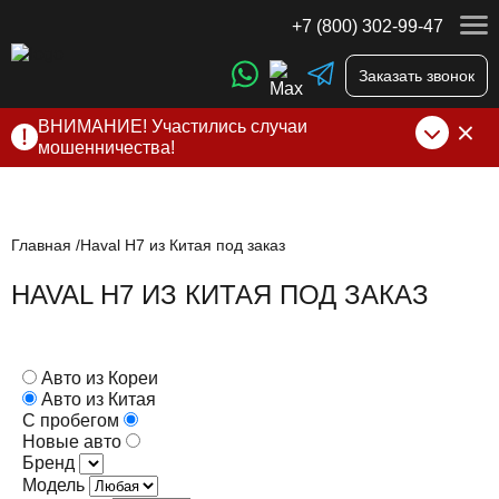
+7 (800) 302-99-47
Заказать звонок
ВНИМАНИЕ! Участились случаи
мошенничества!
Компания DSS Group принимает оплату за свои услуги
только по выставленному счету на Т-банк от ИП
Алексеевских С.В. При любых подозрениях, свяжитесь с
нами по официальным
контактам
, указанным в соц сетях
Главная
Haval H7 из Китая под заказ
и на сайте
HAVAL H7 ИЗ КИТАЯ ПОД ЗАКАЗ
Авто из Кореи
Авто из Китая
С пробегом
Новые авто
Бренд
Модель