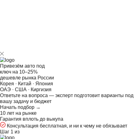
Предварительное согласование с заказчиком
желаемой комплектации, цвета и года выпуска ТС.
Оперативный подбор авто с ежедневным контролем
поступлений на закрытые площадки.
Подготовку сметы с учетом специфики конкретного
лота – без переплат и скрытых комиссий.
Привезём авто под
ключ на
10–25%
дешевле рынка России
Корея · Китай · Япония
ОАЭ · США · Киргизия
Ответьте на
вопроса — эксперт подготовит варианты под
вашу задачу и бюджет
Начать подбор →
10 лет на рынке
Гарантия вплоть до выкупа
Консультация бесплатная, и ни к чему не обязывает
Шаг 1 из