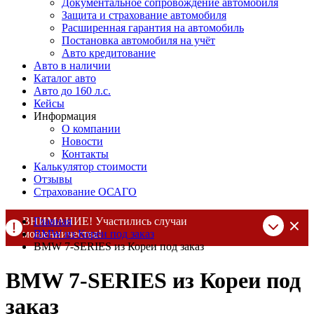
Документальное сопровождение автомобиля
Защита и страхование автомобиля
Расширенная гарантия на автомобиль
Постановка автомобиля на учёт
Авто кредитование
Авто в наличии
Каталог авто
Авто до 160 л.с.
Кейсы
Информация
О компании
Новости
Контакты
Калькулятор стоимости
Отзывы
Страхование ОСАГО
ВНИМАНИЕ! Участились случаи
Главная
мошенничества!
BMW из Кореи под заказ
BMW 7-SERIES из Кореи под заказ
Компания DSS Group принимает оплату за свои услуги только
по выставленному счету на Т-банк от ИП Алексеевских С.В.
BMW 7-SERIES из Кореи под
При любых подозрениях, свяжитесь с нами по официальным
контактам
, указанным в соц сетях и на сайте
заказ