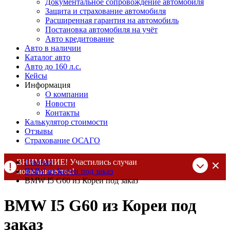
Документальное сопровождение автомобиля
Защита и страхование автомобиля
Расширенная гарантия на автомобиль
Постановка автомобиля на учёт
Авто кредитование
Авто в наличии
Каталог авто
Авто до 160 л.с.
Кейсы
Информация
О компании
Новости
Контакты
Калькулятор стоимости
Отзывы
Страхование ОСАГО
ВНИМАНИЕ! Участились случаи
Главная
мошенничества!
BMW из Кореи под заказ
BMW I5 G60 из Кореи под заказ
Компания DSS Group принимает оплату за свои услуги только
по выставленному счету на Т-банк от ИП Алексеевских С.В.
BMW I5 G60 из Кореи под
При любых подозрениях, свяжитесь с нами по официальным
контактам
, указанным в соц сетях и на сайте
заказ