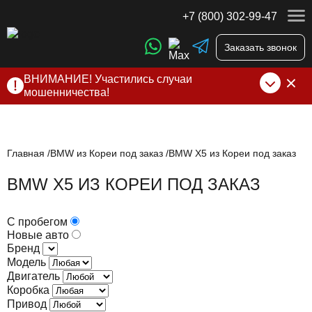
+7 (800) 302-99-47
Заказать звонок
ВНИМАНИЕ! Участились случаи
мошенничества!
Компания DSS Group принимает оплату за свои услуги
только по выставленному счету на Т-банк от ИП
Алексеевских С.В. При любых подозрениях, свяжитесь с
нами по официальным
контактам
, указанным в соц сетях
Главная
BMW из Кореи под заказ
BMW X5 из Кореи под заказ
и на сайте
BMW X5 ИЗ КОРЕИ ПОД ЗАКАЗ
С пробегом
Новые авто
Бренд
Модель
Двигатель
Коробка
Привод