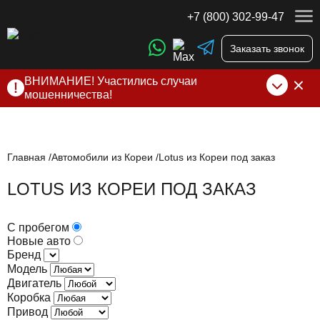
+7 (800) 302-99-47
Заказать звонок
ВНИМАНИЕ! Участились случаи
мошенничества!
Компания DSS Group принимает оплату за свои услуги
только по выставленному счету на Т-банк от ИП
Алексеевских С.В. При любых подозрениях, свяжитесь с
нами по официальным
контактам
, указанным в соц сетях
Главная
Автомобили из Кореи
Lotus из Кореи под заказ
и на сайте
LOTUS ИЗ КОРЕИ ПОД ЗАКАЗ
С пробегом
Новые авто
Бренд
Модель
Двигатель
Коробка
Привод