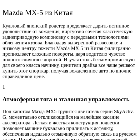
Mazda MX-5 из Китая
Культовый японский родстер продолжает дарить истинное
удовольствие от вождения, виртуозно сочетая классическую
заднеприводную компоновку с передовыми технологиями
облегчения кузова. Благодаря выверенной развесовке и
низкому центру тяжести Mazda MX-5 из Китая филигранно
прописывает сложные повороты, даря водителю чувство
полного слияния с дорогой. Изучая столь бескомпромиссную
для своего класса начинку, ценители драйва все чаще решают
купить этот спорткар, получая вожделенное авто по вполне
справедливой цене.
1
Атмосферная тяга и эталонная управляемость
Под капотом Мазда МХ5 трудится двигатель серии SkyActiv-
G, моментально откликающийся на малейшее касание
акселератора. Легкая и жесткая конструкция подвески
позволяет машине буквально прилипать к асфальту,
обеспечивая идеально отзывчивую обратную связь на рулевом
колесе. Подобные настройки шасси заставляют водителей