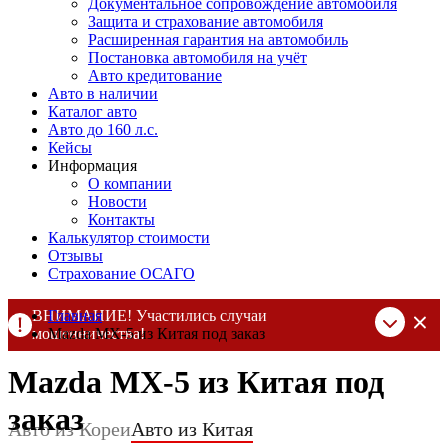
Документальное сопровождение автомобиля
Защита и страхование автомобиля
Расширенная гарантия на автомобиль
Постановка автомобиля на учёт
Авто кредитование
Авто в наличии
Каталог авто
Авто до 160 л.с.
Кейсы
Информация
О компании
Новости
Контакты
Калькулятор стоимости
Отзывы
Страхование ОСАГО
ВНИМАНИЕ! Участились случаи
Главная
мошенничества!
Mazda MX-5 из Китая под заказ
Компания DSS Group принимает оплату за свои услуги только
Mazda MX-5 из Китая под
по выставленному счету на Т-банк от ИП Алексеевских С.В.
При любых подозрениях, свяжитесь с нами по официальным
заказ
контактам
, указанным в соц сетях и на сайте
Авто из Кореи
Авто из Китая