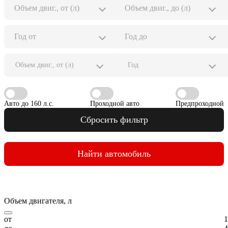
Объем двиг., от (л)
Год
Авто до 160 л.с.
Проходной авто
Предпроходной
Сбросить фильтр
Найти автомобиль
Объем двигателя, л
от
1