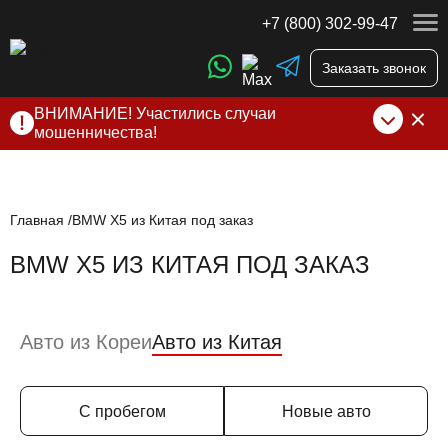
+7 (800) 302-99-47
Заказать звонок
ВНИМАНИЕ! Участились случаи
мошенничества!
Компания DSS Group принимает оплату за свои услуги
только по выставленному счету на Т-банк от ИП
Алексеевских С.В. При любых подозрениях, свяжитесь с
нами по официальным
контактам
, указанным в соц сетях
Главная
BMW X5 из Китая под заказ
и на сайте
BMW X5 ИЗ КИТАЯ ПОД ЗАКАЗ
Авто из Кореи
Авто из Китая
С пробегом
Новые авто