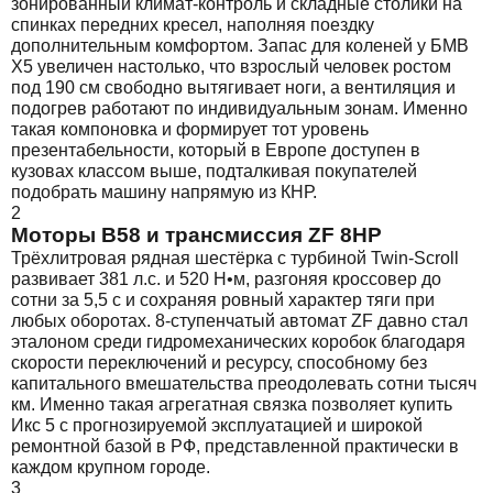
зонированный климат-контроль и складные столики на
спинках передних кресел, наполняя поездку
дополнительным комфортом. Запас для коленей у БМВ
Х5 увеличен настолько, что взрослый человек ростом
под 190 см свободно вытягивает ноги, а вентиляция и
подогрев работают по индивидуальным зонам. Именно
такая компоновка и формирует тот уровень
презентабельности, который в Европе доступен в
кузовах классом выше, подталкивая покупателей
подобрать машину напрямую из КНР.
2
Моторы B58 и трансмиссия ZF 8HP
Трёхлитровая рядная шестёрка с турбиной Twin-Scroll
развивает 381 л.с. и 520 Н•м, разгоняя кроссовер до
сотни за 5,5 с и сохраняя ровный характер тяги при
любых оборотах. 8-ступенчатый автомат ZF давно стал
эталоном среди гидромеханических коробок благодаря
скорости переключений и ресурсу, способному без
капитального вмешательства преодолевать сотни тысяч
км. Именно такая агрегатная связка позволяет купить
Икс 5 с прогнозируемой эксплуатацией и широкой
ремонтной базой в РФ, представленной практически в
каждом крупном городе.
3