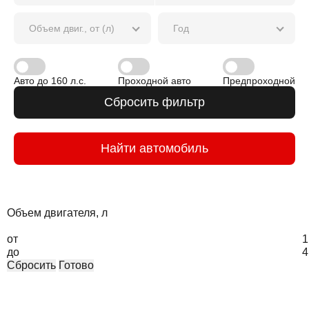
Объем двиг., от (л)
Год
Авто до 160 л.с.
Проходной авто
Предпроходной
Сбросить фильтр
Найти автомобиль
Объем двигателя, л
от
1
до
4
Сбросить
Готово