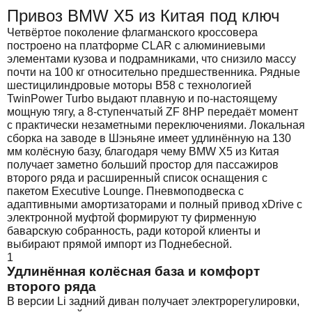
Привоз BMW X5 из Китая под ключ
Четвёртое поколение флагманского кроссовера
построено на платформе CLAR с алюминиевыми
элементами кузова и подрамниками, что снизило массу
почти на 100 кг относительно предшественника. Рядные
шестицилиндровые моторы B58 с технологией
TwinPower Turbo выдают плавную и по-настоящему
мощную тягу, а 8-ступенчатый ZF 8HP передаёт момент
с практически незаметными переключениями. Локальная
сборка на заводе в Шэньяне имеет удлинённую на 130
мм колёсную базу, благодаря чему BMW X5 из Китая
получает заметно больший простор для пассажиров
второго ряда и расширенный список оснащения с
пакетом Executive Lounge. Пневмоподвеска с
адаптивными амортизаторами и полный привод xDrive с
электронной муфтой формируют ту фирменную
баварскую собранность, ради которой клиенты и
выбирают прямой импорт из Поднебесной.
1
Удлинённая колёсная база и комфорт
второго ряда
В версии Li задний диван получает электрорегулировки,