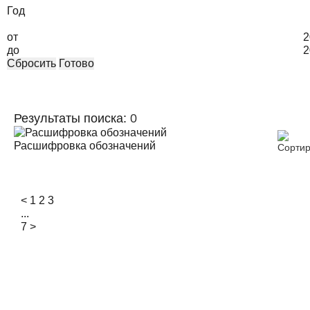
Год
от
2
до
2
Сбросить
Готово
Результаты поиска:
0
Расшифровка обозначений
<
1
2
3
...
7
>