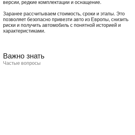
версии, редкие комплектации и оснащение.
Заранее рассчитываем стоимость, сроки и этапы. Это
позволяет безопасно привезти авто из Европы, снизить
риски и получить автомобиль с понятной историей и
характеристиками.
Важно знать
Частые вопросы
Если вас интересует, сколько стоит пригнать авто из
Европы, итоговая сумма зависит от цены автомобиля,
логистики, таможенных платежей, утилизационного
сбора и курса валют.