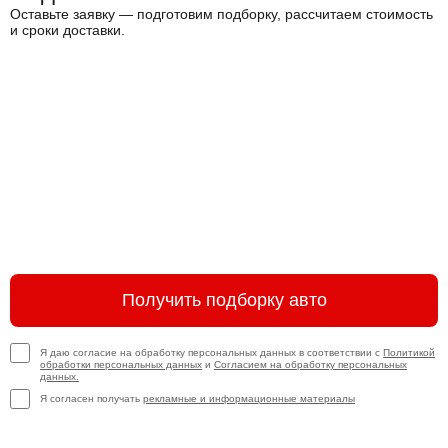
Оставьте заявку — подготовим подборку, рассчитаем стоимость
и сроки доставки.
Получить подборку авто
Я даю согласие на обработку персональных данных в соответствии с
Политикой
обработки персональных данных
и
Согласием на обработку персональных
данных.
Я согласен получать
рекламные и информационные материалы