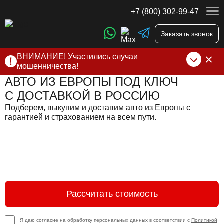
+7 (800) 302-99-47
Заказать звонок
ВНИМАНИЕ! Участились случаи
мошенничества!
АВТО ИЗ ЕВРОПЫ ПОД КЛЮЧ
Компания DSS Group принимает оплату за свои услуги
только по выставленному счету на Т-банк от ИП
С ДОСТАВКОЙ В РОССИЮ
Алексеевских С.В. При любых подозрениях, свяжитесь с
Подберем, выкупим и доставим авто из Европы с
нами по официальным
контактам
, указанным в соц сетях
гарантией и страхованием на всем пути.
и на сайте
Рассчитать стоимость
Я даю согласие на обработку персональных данных в соответствии с
Политикой