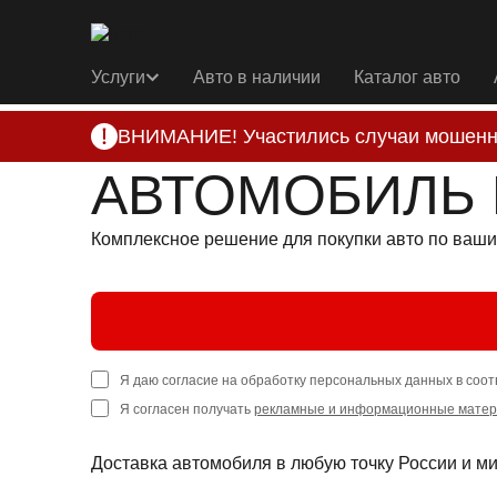
Услуги
Авто в наличии
Каталог авто
ВНИМАНИЕ! Участились случаи мошенн
Компания DSS Group принимает оплату за 
АВТОМОБИЛЬ 
подозрениях, свяжитесь с нами по офици
Комплексное решение для покупки авто по ваш
Я даю согласие на обработку персональных данных в соот
Я согласен получать
рекламные и информационные мате
Доставка автомобиля в любую точку России и м