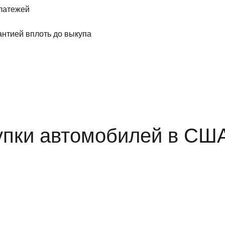
платежей
антией вплоть до выкупа
упки автомобилей в СШ