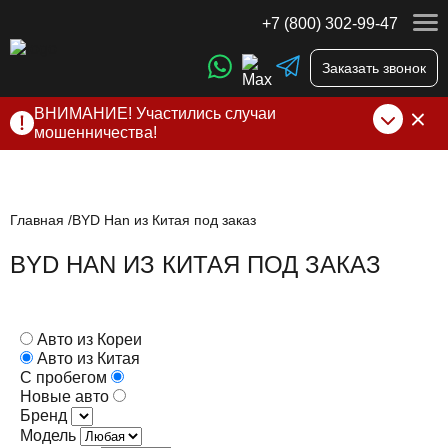
+7 (800) 302-99-47
Заказать звонок
ВНИМАНИЕ! Участились случаи
мошенничества!
Компания DSS Group принимает оплату за свои услуги
только по выставленному счету на Т-банк от ИП
Алексеевских С.В. При любых подозрениях, свяжитесь с
нами по официальным
контактам
, указанным в соц сетях
Главная
BYD Han из Китая под заказ
и на сайте
BYD HAN ИЗ КИТАЯ ПОД ЗАКАЗ
Авто из Кореи
Авто из Китая
С пробегом
Новые авто
Бренд
Модель