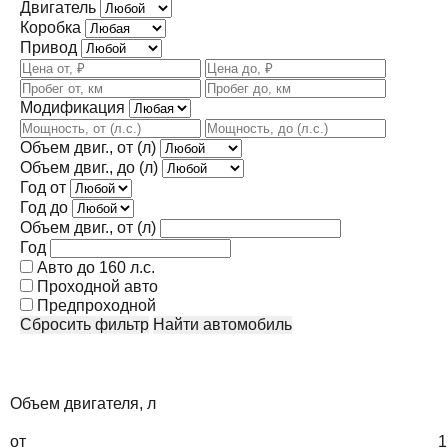
Двигатель
Коробка
Привод
Модификация
Объем двиг., от (л)
Объем двиг., до (л)
Год от
Год до
Объем двиг., от (л)
Год
Авто до 160 л.с.
Проходной авто
Предпроходной
Сбросить фильтр
Найти автомобиль
Объем двигателя, л
от
1