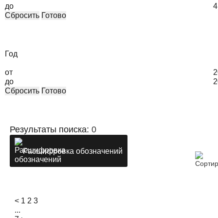
до
4
Сбросить
Готово
Год
от
2
до
2
Сбросить
Готово
Результаты поиска:
0
Расшифровка обозначений
<
1
2
3
...