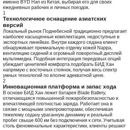
именно BYD Han из Китая, выбирая его для своих
ежедневных рабочих и личных поездок.
1
Технологичное оснащение азиатских
версий
Локальный рынок Поднебесной традиционно предлагает
наиболее насыщенные комплектации, недоступные в
экспортных линейках. Внутри каждого седана клиент
обнаруживает премиальную отделку кожей Nappa,
вентиляцию сидений и огромный поворотный дисплей
мультимедиа. Подобная интеграция передовых опций
убеждает ценителей комфорта подобрать БИД Хан
напрямую с восточных стоянок, получая весь спектр
умных технологий по вполне адекватной цене.
2
Инновационная платформа и запас хода
В основе БИД Хан лежит батарея Blade Battery,
отличающаяся повышенной пожаробезопасностью и
впечатляющей плотностью заряда. Работает она в
связке с мощными электромоторами, обеспечивая
тяжелому седану ураганную динамику и реальный
пробег свыше 600 км без подключения к сети. Учитывая
столь феноменальные характеристики, клиенты решают