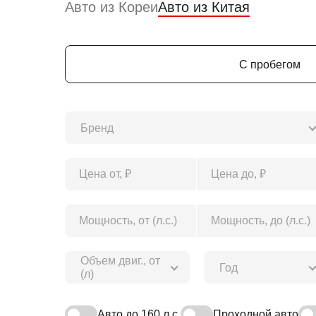
Авто из Кореи
Авто из Китая
С пробегом
Бренд
Объем двиг., от
Год
(л)
Авто до 160 л.с.
Проходной авто