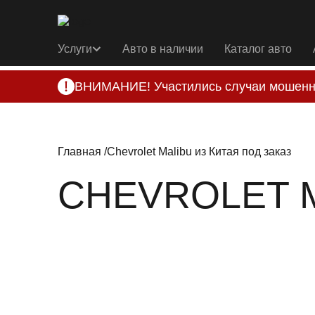
Услуги
Авто в наличии
Каталог авто
ВНИМАНИЕ! Участились случаи мошенн
Компания DSS Group принимает оплату за 
подозрениях, свяжитесь с нами по офици
Главная
Chevrolet Malibu из Китая под заказ
CHEVROLET M