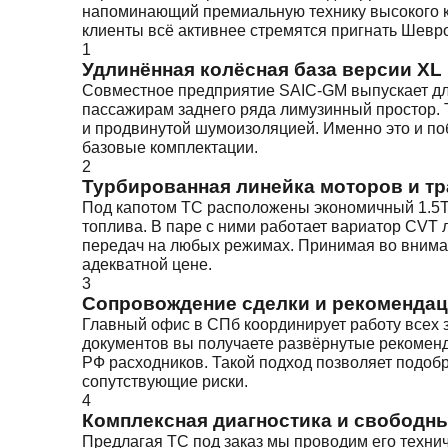
напоминающий премиальную технику высокого к
клиенты всё активнее стремятся пригнать Шевр
1
Удлинённая колёсная база версии XL
Совместное предприятие SAIC-GM выпускает дл
пассажирам заднего ряда лимузинный простор.
и продвинутой шумоизоляцией. Именно это и по
базовые комплектации.
2
Турбированная линейка моторов и т
Под капотом ТС расположены экономичный 1.5T 
топлива. В паре с ними работает вариатор CVT
передач на любых режимах. Принимая во внимани
адекватной цене.
3
Сопровождение сделки и рекомендац
Главный офис в СПб координирует работу всех 
документов вы получаете развёрнутые рекоменд
РФ расходников. Такой подход позволяет подоб
сопутствующие риски.
4
Комплексная диагностика и свободн
Предлагая ТС под заказ мы проводим его техни