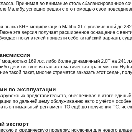
ласса. Принимая во внимание столь сбалансированное соч
оле Малибу, успешно решая с его помощью свои повседнев
я рынка КНР модификацию Malibu XL с увеличенной до 282
 Также эта версия получает расширенное оснащение с вен
буждает покупателей привезти себе китайский вариант, с
рансмиссия
мощностью 169 л.с. либо более динамичный 2.0T на 241 л.
 либо девятиступенчатая автоматическая трансмиссия Hydr
е такой пакет, многие стремятся заказать этот седан, по
ии по эксплуатации
зарубежных представительств, обеспечивая в итоге единый
ации по дальнейшему обслуживанию авто с учётом особенн
рать оптимальный регламент ТО ещё до получения ТС, искл
ый экспорт
ческую и юридическую проверку, исключая для нового влад