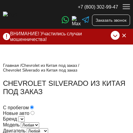
+7 (800) 302-99-47
Заказать звонок
ВНИМАНИЕ! Участились случаи
мошенничества!
Компания DSS Group принимает оплату за свои услуги
только по выставленному счету на Т-банк от ИП
Алексеевских С.В. При любых подозрениях, свяжитесь с
нами по официальным
контактам
, указанным в соц сетях
Главная
Chevrolet из Китая под заказ
Chevrolet Silverado из Китая под заказ
и на сайте
CHEVROLET SILVERADO ИЗ КИТАЯ
ПОД ЗАКАЗ
С пробегом
Новые авто
Бренд
Модель
Двигатель