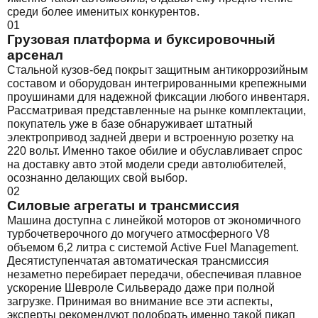
среди более именитых конкурентов.
01
Грузовая платформа и буксировочный
арсенал
Стальной кузов-бед покрыт защитным антикоррозийным
составом и оборудован интегрированными крепежными
проушинами для надежной фиксации любого инвентаря.
Рассматривая представленные на рынке комплектации,
покупатель уже в базе обнаруживает штатный
электропривод задней двери и встроенную розетку на
220 вольт. Именно такое обилие и обуславливает спрос
на доставку авто этой модели среди автолюбителей,
осознанно делающих свой выбор.
02
Силовые агрегаты и трансмиссия
Машина доступна с линейкой моторов от экономичного
турбочетверочного до могучего атмосферного V8
объемом 6,2 литра с системой Active Fuel Management.
Десятиступенчатая автоматическая трансмиссия
незаметно перебирает передачи, обеспечивая плавное
ускорение Шевроле Сильверадо даже при полной
загрузке. Принимая во внимание все эти аспекты,
эксперты рекомендуют подобрать именно такой пикап