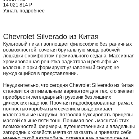
14 021 814
₽
Узнать подробнее
Chevrolet Silverado из Китая
Культовый пикап воплощает философию безграничных
возможностей, сочетая брутальную мощь рабочей
лошадки с комфортом премиального седана. Массивная
хромированная решетка радиатора и рельефные
колесные арки формируют узнаваемый силуэт, не
нуждающийся в представлении.
Неудивительно, что сегодня Chevrolet Silverado из Китая
становится оптимальным вариантом для тех, кто желает
приобрести легендарный грузовик без лишних
дилерских наценок. Прочная гидроформованная рама с
полностью коробчатым сечением выдерживает
колоссальные нагрузки, позволяя буксировать прицепы
массой свыше пяти тонн. Понимая весь масштаб этих
возможностей, фермеры, путешественники и владельцы
загородных хозяйств мечтают заказать и привезти себе
именно такой автомобиль, отдавая ему предпочтение