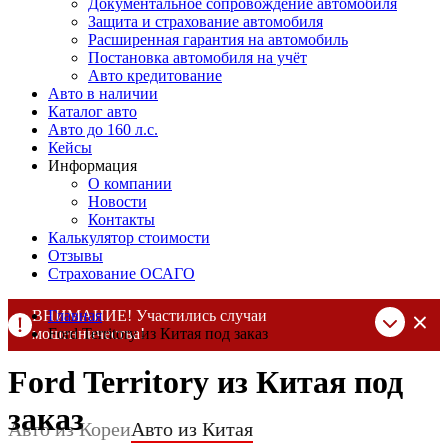
Документальное сопровождение автомобиля
Защита и страхование автомобиля
Расширенная гарантия на автомобиль
Постановка автомобиля на учёт
Авто кредитование
Авто в наличии
Каталог авто
Авто до 160 л.с.
Кейсы
Информация
О компании
Новости
Контакты
Калькулятор стоимости
Отзывы
Страхование ОСАГО
ВНИМАНИЕ! Участились случаи
Главная
мошенничества!
Ford Territory из Китая под заказ
Компания DSS Group принимает оплату за свои услуги только
Ford Territory из Китая под
по выставленному счету на Т-банк от ИП Алексеевских С.В.
При любых подозрениях, свяжитесь с нами по официальным
заказ
контактам
, указанным в соц сетях и на сайте
Авто из Кореи
Авто из Китая