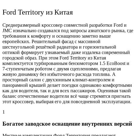
Ford Territory из Китая
Среднеразмерный кроссовер совместной разработки Ford и
JMC изначально создавался под запросы азиатского рынка, где
требования к комфорту и оснащению заметно выше
европейских. Решительный фасад с массивной
шестиугольной решёткой радиатора и горизонтальной
оптикой формирует узнаваемый даже издалека современный
городской образ. При этом Ford Territory из Китая
комплектуется турбированным бензомотором 1.5 EcoBoost и
7-ступенчатым роботом с двумя сцеплениями, предлагая
живую динамику без избыточного расхода топлива. А
просторный салон с двухзонным климат-контролем и
панорамной крышей делает поездки одинаково комфортными
как для водителя, так и для всех пассажиров. Оценивая такой
баланс отечественные водители всё чаще стремятся пригнать
этот кроссовер, выбирая его для повседневной эксплуатации.
1
Богатое заводское оснащение внутренних версий
Местные комплектации Форд Территория предлагают