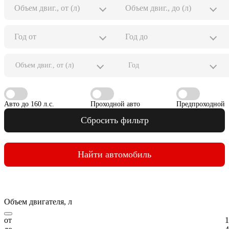
Объем двиг., от (л)
Год
Авто до 160 л.с.
Проходной авто
Предпроходной
Сбросить фильтр
Найти автомобиль
Объем двигателя, л
от
1