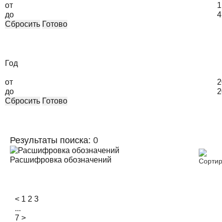
от
1
до
4
Сбросить
Готово
Год
от
2
до
2
Сбросить
Готово
Результаты поиска:
0
Расшифровка обозначений
<
1
2
3
...
7
>