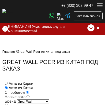
+7 (800) 302-99-47
Заказать звонок
ВНИМАНИЕ! Участились случаи
мошенничества!
Компания DSS Group принимает оплату за свои услуги
только по выставленному счету на Т-банк от ИП
Алексеевских С.В. При любых подозрениях, свяжитесь с
нами по официальным
контактам
, указанным в соц сетях
Главная
Great Wall Poer из Китая под заказ
и на сайте
GREAT WALL POER ИЗ КИТАЯ ПОД
ЗАКАЗ
Авто из Кореи
Авто из Китая
С пробегом
Новые авто
Бренд