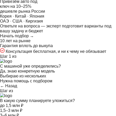
Привезём авто под
ключ на
10–25%
дешевле рынка России
Корея · Китай · Япония
ОАЭ · США · Киргизия
Ответьте на
вопроса — эксперт подготовит варианты под
вашу задачу и бюджет
Начать подбор →
10 лет на рынке
Гарантия вплоть до выкупа
Консультация бесплатная, и ни к чему не обязывает
Шаг 1 из
С машиной уже определились?
Да, знаю конкретную модель
Выбираю из нескольких
Нужна помощь с подбором
← Назад
Шаг
из
В какую сумму планируете уложиться?
до 1,5 млн ₽
1,5–3 млн ₽
3–6 млн ₽