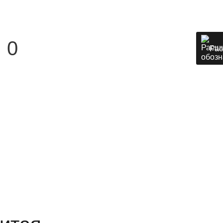
:
0
Рас