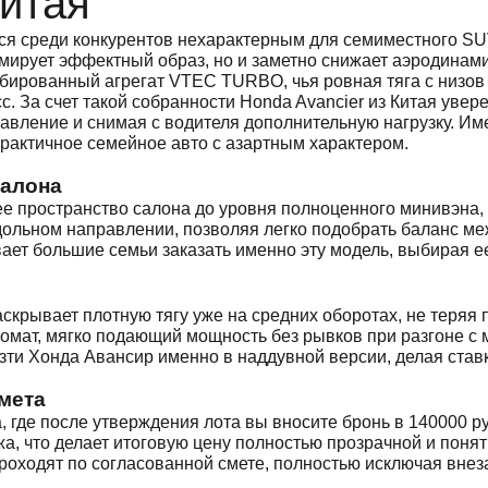
Китая
ся среди конкурентов нехарактерным для семиместного SU
мирует эффектный образ, но и заметно снижает аэродинам
урбированный агрегат VTEC TURBO, чья ровная тяга с низо
За счет такой собранности Honda Avancier из Китая уверен
равление и снимая с водителя дополнительную нагрузку. И
практичное семейное авто с азартным характером.
салона
ее пространство салона до уровня полноценного минивэна,
одольном направлении, позволяя легко подобрать баланс м
ает большие семьи заказать именно эту модель, выбирая е
скрывает плотную тягу уже на средних оборотах, не теряя 
томат, мягко подающий мощность без рывков при разгоне с
зти Хонда Авансир именно в наддувной версии, делая ставк
мета
, где после утверждения лота вы вносите бронь в 140000 р
ежа, что делает итоговую цену полностью прозрачной и пон
оходят по согласованной смете, полностью исключая внез