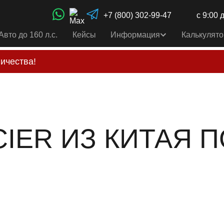
+7 (800) 302-99-47
с 9:00 
Авто до 160 л.с.
Кейсы
Информация
Калькулято
ичества!
свои услуги только по выставленному счету на Т-ба
альным
контактам
, указанным в соц сетях и на сайте
IER ИЗ КИТАЯ П