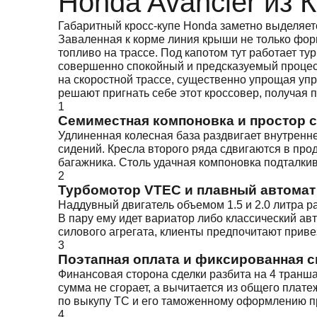
Honda Avancier из 
Габаритный кросс-купе Honda заметно выделяет
Заваленная к корме линия крыши не только фор
топливо на трассе. Под капотом тут работает т
совершенно спокойный и предсказуемый процесс. 
на скоростной трассе, существенно упрощая уп
решают пригнать себе этот кроссовер, получая 
1
Семиместная компоновка и простор 
Удлиненная колесная база раздвигает внутренн
сидений. Кресла второго ряда сдвигаются в пр
багажника. Столь удачная компоновка подталкив
2
Турбомотор VTEC и плавный автомат
Наддувный двигатель объемом 1.5 и 2.0 литра ра
В пару ему идет вариатор либо классический ав
силового агрегата, клиенты предпочитают приве
3
Поэтапная оплата и фиксированная с
Финансовая сторона сделки разбита на 4 транша
сумма не сгорает, а вычитается из общего плат
по выкупу ТС и его таможенному оформлению пр
4