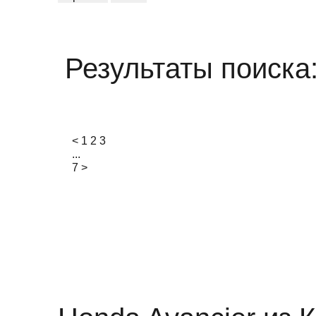
Результаты поиска
<
1
2
3
...
7
>