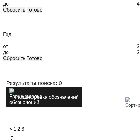
до
4
Сбросить
Готово
Год
от
2
до
2
Сбросить
Готово
Результаты поиска:
0
Расшифровка обозначений
<
1
2
3
...