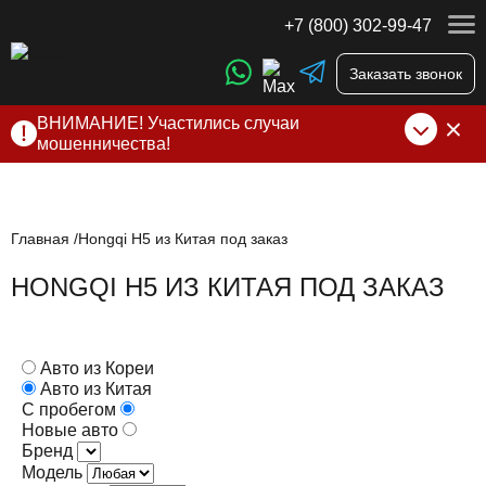
+7 (800) 302-99-47
Заказать звонок
ВНИМАНИЕ! Участились случаи
мошенничества!
Компания DSS Group принимает оплату за свои услуги
только по выставленному счету на Т-банк от ИП
Алексеевских С.В. При любых подозрениях, свяжитесь с
нами по официальным
контактам
, указанным в соц сетях
Главная
Hongqi H5 из Китая под заказ
и на сайте
HONGQI H5 ИЗ КИТАЯ ПОД ЗАКАЗ
Авто из Кореи
Авто из Китая
С пробегом
Новые авто
Бренд
Модель