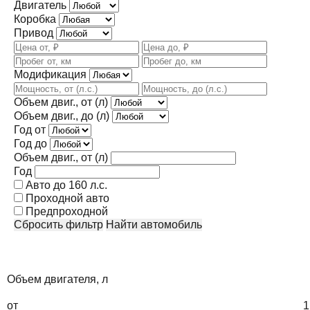
Двигатель
Коробка
Привод
Модификация
Объем двиг., от (л)
Объем двиг., до (л)
Год от
Год до
Объем двиг., от (л)
Год
Авто до 160 л.с.
Проходной авто
Предпроходной
Сбросить фильтр
Найти автомобиль
Объем двигателя, л
от
1