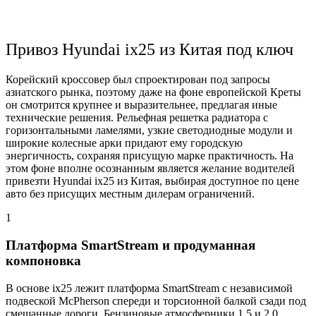
Привоз Hyundai ix25 из Китая под ключ
Корейский кроссовер был спроектирован под запросы
азиатского рынка, поэтому даже на фоне европейской Креты
он смотрится крупнее и выразительнее, предлагая иные
технические решения. Рельефная решетка радиатора с
горизонтальными ламелями, узкие светодиодные модули и
широкие колесные арки придают ему городскую
энергичность, сохраняя присущую марке практичность. На
этом фоне вполне осознанным является желание водителей
привезти Hyundai ix25 из Китая, выбирая доступное по цене
авто без присущих местным дилерам ограничений.
1
Платформа SmartStream и продуманная
компоновка
В основе ix25 лежит платформа SmartStream с независимой
подвеской McPherson спереди и торсионной балкой сзади под
смешанные дороги. Бензиновые атмосферники 1.5 и 2.0