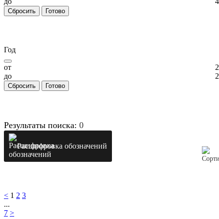
до
4
Сбросить
Готово
Год
от
2
до
2
Сбросить
Готово
Результаты поиска:
0
Расшифровка обозначений
<
1
2
3
...
7
>