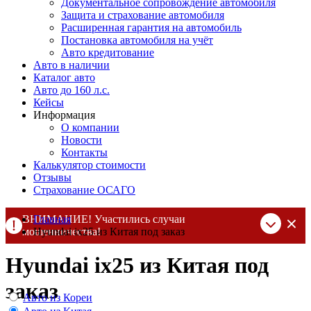
Документальное сопровождение автомобиля
Защита и страхование автомобиля
Расширенная гарантия на автомобиль
Постановка автомобиля на учёт
Авто кредитование
Авто в наличии
Каталог авто
Авто до 160 л.с.
Кейсы
Информация
О компании
Новости
Контакты
Калькулятор стоимости
Отзывы
Страхование ОСАГО
ВНИМАНИЕ! Участились случаи
Главная
мошенничества!
Hyundai ix25 из Китая под заказ
Компания DSS Group принимает оплату за свои услуги только
Hyundai ix25 из Китая под
по выставленному счету на Т-банк от ИП Алексеевских С.В.
При любых подозрениях, свяжитесь с нами по официальным
заказ
контактам
, указанным в соц сетях и на сайте
Авто из Кореи