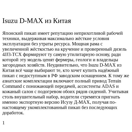
Isuzu D-MAX из Китая
Японский пикап имеет репутацию неприхотливой рабочей
техники, выдерживая максимально жёсткие условия
эксплуатации без утраты ресурса. Мощная рама с
увеличенной жёсткостью на кручение и проверенный дизель
4JJ3-TCX формируют ту самую утилитарную основу, ради
которой эту модель ценят фермеры, геологи и владельцы
загородных хозяйств. Неудивительно, что Isuzu D-MAX из
Китая всё чаще выбирают те, кто хочет купить надёжный
пикап с недоступным в РФ заводским оснащением. К тому же
азиатские комплектации включают полный привод Terrain
Command с понижающей передачей, ассистенты ADAS и
кожаный салон с подогревом обоих рядов сидений. Учитывая
столь внушительный набор, водители стремятся пригнать
именно экспортную версию Исузу Д-МАХ, получая по-
настоящему укомплектованный пикап без последующих
доработок.
1