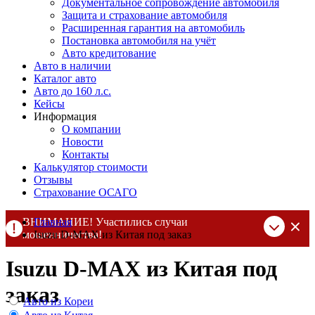
Документальное сопровождение автомобиля
Защита и страхование автомобиля
Расширенная гарантия на автомобиль
Постановка автомобиля на учёт
Авто кредитование
Авто в наличии
Каталог авто
Авто до 160 л.с.
Кейсы
Информация
О компании
Новости
Контакты
Калькулятор стоимости
Отзывы
Страхование ОСАГО
ВНИМАНИЕ! Участились случаи
Главная
мошенничества!
Isuzu D-MAX из Китая под заказ
Компания DSS Group принимает оплату за свои услуги только
Isuzu D-MAX из Китая под
по выставленному счету на Т-банк от ИП Алексеевских С.В.
При любых подозрениях, свяжитесь с нами по официальным
заказ
контактам
, указанным в соц сетях и на сайте
Авто из Кореи