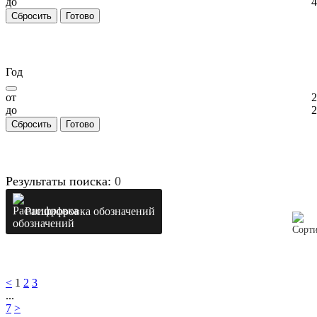
до
4
Сбросить
Готово
Год
от
2
до
2
Сбросить
Готово
Результаты поиска:
0
Расшифровка обозначений
<
1
2
3
...
7
>