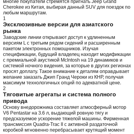
многие покупатели стремятся пригнать Jeep Grand
Cherokee из Китая, выбирая данный SUV для поездок по
любым маршрутам.
1
Эксклюзивные версии для азиатского
рынка
Заводские линии открывают доступ к удлиненным
версиям L с третьим рядом сидений и расширенным
пакетом электронных помощников. Изучая
спецификации, будущий владелец находит модификации
с премиальной акустикой McIntosh на 19 динамиков и
системой ночного видения, за которые в других регионах
просят доплату. Такое внимание к деталям оправдывает
желание заказать Джип Гранд Чероки из КНР, получая
максимум технологичных опций по адекватной цене.
2
Тяговитые агрегаты и система полного
привода
Основу внедорожника составляет атмосферный мотор
V6 Pentastar на 3.6 л, выдающий ровную тягу и
предсказуемое ускорение тяжелой машины. Фирменная
трансмиссия Quadra-Trac II с активной раздаточной
коробкой мгновенно перебрасывает крутящий момент