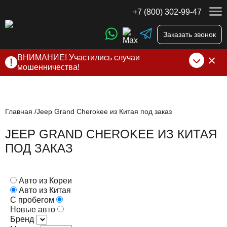
+7 (800) 302-99-47
Заказать звонок
ВНИМАНИЕ! Участились случаи
мошенничества!
Компания DSS Group принимает оплату за свои услуги
только по выставленному счету на Т-банк от ИП
Алексеевских С.В. При любых подозрениях, свяжитесь с
нами по официальным
контактам
, указанным в соц сетях
Главная
Jeep Grand Cherokee из Китая под заказ
и на сайте
JEEP GRAND CHEROKEE ИЗ КИТАЯ
ПОД ЗАКАЗ
Авто из Кореи
Авто из Китая
С пробегом
Новые авто
Бренд