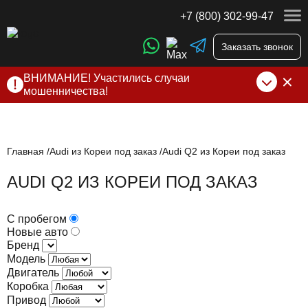
+7 (800) 302-99-47
Заказать звонок
ВНИМАНИЕ! Участились случаи
мошенничества!
Компания DSS Group принимает оплату за свои услуги
только по выставленному счету на Т-банк от ИП
Алексеевских С.В. При любых подозрениях, свяжитесь с
нами по официальным
контактам
, указанным в соц сетях
Главная
Audi из Кореи под заказ
Audi Q2 из Кореи под заказ
и на сайте
AUDI Q2 ИЗ КОРЕИ ПОД ЗАКАЗ
С пробегом
Новые авто
Бренд
Модель
Двигатель
Коробка
Привод