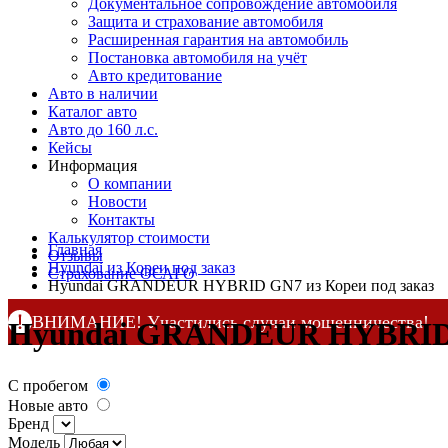
Документальное сопровождение автомобиля
Защита и страхование автомобиля
Расширенная гарантия на автомобиль
Постановка автомобиля на учёт
Авто кредитование
Авто в наличии
Каталог авто
Авто до 160 л.с.
Кейсы
Информация
О компании
Новости
Контакты
Калькулятор стоимости
Главная
Отзывы
Hyundai из Кореи под заказ
Страхование ОСАГО
Hyundai GRANDEUR HYBRID GN7 из Кореи под заказ
ВНИМАНИЕ! Участились случаи мошенничества!
Hyundai GRANDEUR HYBRID G
Компания DSS Group принимает оплату за свои услуги 
по официальным
контактам
, указанным в соц сетях и н
С пробегом
Новые авто
Бренд
Модель