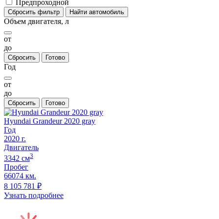
Предпроходной
Сбросить фильтр
Найти автомобиль
Объем двигателя, л
от
до
Сбросить
Готово
Год
от
до
Сбросить
Готово
Hyundai Grandeur 2020 gray
Год
2020
г.
Двигатель
3
3342
cм
Пробег
66074 км.
8 105 781
₽
Узнать подробнее