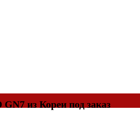
N7 из Кореи под заказ
только по выставленному счету на Т-банк от ИП Алексее
а сайте