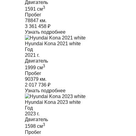
Двигатель
3
1591
cм
Пробег
78847 км.
3 361 458
₽
Узнать подробнее
Hyundai Kona 2021 white
Год
2021
г.
Двигатель
3
1999
cм
Пробег
90379 км.
2 017 736
₽
Узнать подробнее
Hyundai Kona 2023 white
Год
2023
г.
Двигатель
3
1598
cм
Пробег