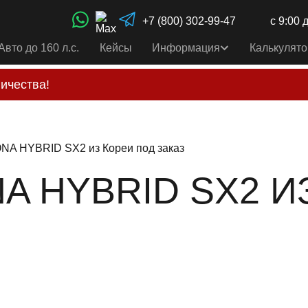
+7 (800) 302-99-47
с 9:00 
Авто до 160 л.с.
Кейсы
Информация
Калькулято
ичества!
свои услуги только по выставленному счету на Т-ба
альным
контактам
, указанным в соц сетях и на сайте
NA HYBRID SX2 из Кореи под заказ
A HYBRID SX2 И