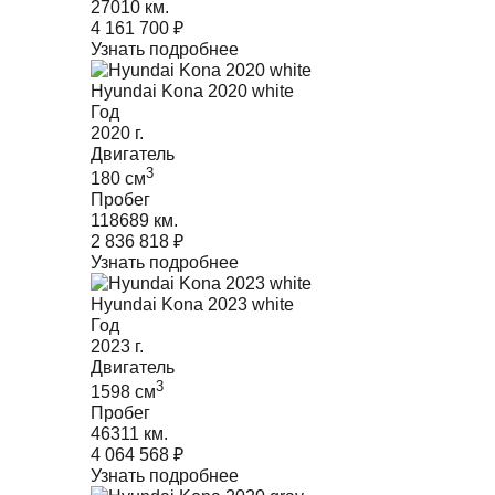
27010 км.
4 161 700
₽
Узнать подробнее
Hyundai Kona 2020 white
Год
2020
г.
Двигатель
3
180
cм
Пробег
118689 км.
2 836 818
₽
Узнать подробнее
Hyundai Kona 2023 white
Год
2023
г.
Двигатель
3
1598
cм
Пробег
46311 км.
4 064 568
₽
Узнать подробнее