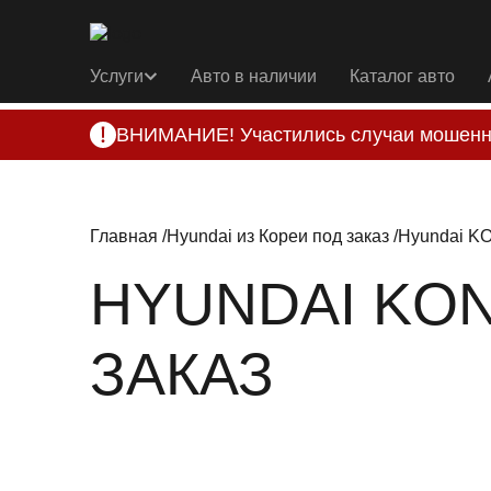
Услуги
Авто в наличии
Каталог авто
ВНИМАНИЕ! Участились случаи мошенн
Компания DSS Group принимает оплату за 
подозрениях, свяжитесь с нами по офици
Главная
Hyundai из Кореи под заказ
Hyundai KO
HYUNDAI KON
ЗАКАЗ