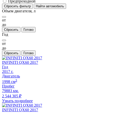
Предпроходной
Сбросить фильтр
Найти автомобиль
Объем двигателя, л
от
до
Сбросить
Готово
Год
от
до
Сбросить
Готово
INFINITI QX60 2017
Год
2017
г.
Двигатель
3
1998
cм
Пробег
79883 км.
2 544 305
₽
Узнать подробнее
INFINITI QX60 2017