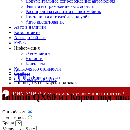
Документальное сопровождение автомобиля
Защита и страхование автомобиля
Расширенная гарантия на автомобиль
Постановка автомобиля на учёт
Авто кредитование
Авто в наличии
Каталог авто
Авто до 160 л.с.
Кейсы
Информация
О компании
Новости
Контакты
Калькулятор стоимости
Главная
Отзывы
Infiniti из Кореи под заказ
Страхование ОСАГО
Infiniti QX60 из Кореи под заказ
ВНИМАНИЕ! Участились случаи мошенничества!
Infiniti QX60 из Кореи под зак
Компания DSS Group принимает оплату за свои услуги 
по официальным
контактам
, указанным в соц сетях и н
С пробегом
Новые авто
Бренд
Модель