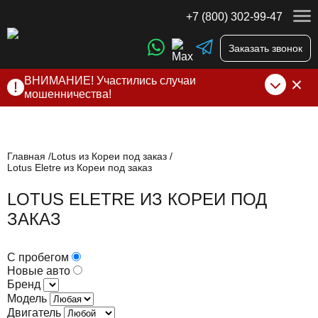
+7 (800) 302-99-47
Заказать звонок
ВНИМАНИЕ! Участились случаи
мошенничества!
Компания DSS Group принимает оплату за свои услуги
только по выставленному счету на Т-банк от ИП
Алексеевских С.В. При любых подозрениях, свяжитесь с
нами по официальным
контактам
, указанным в соц сетях
Главная
Lotus из Кореи под заказ
Lotus Eletre из Кореи под заказ
и на сайте
LOTUS ELETRE ИЗ КОРЕИ ПОД
ЗАКАЗ
С пробегом
Новые авто
Бренд
Модель
Двигатель