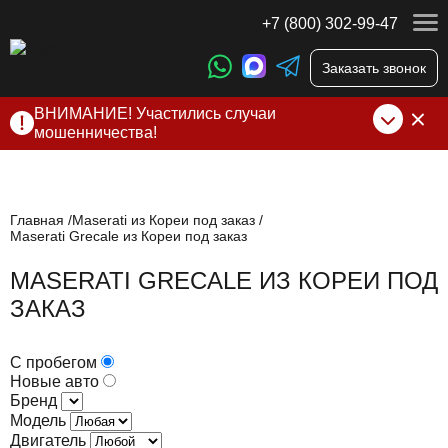
+7 (800) 302-99-47
Заказать звонок
ВНИМАНИЕ! Участились случаи
мошенничества!
Компания DSS Group принимает оплату за свои услуги
только по выставленному счету на Т-банк от ИП
Алексеевских С.В. При любых подозрениях, свяжитесь с
нами по официальным
контактам
, указанным в соц сетях
Главная
Maserati из Кореи под заказ
Maserati Grecale из Кореи под заказ
и на сайте
MASERATI GRECALE ИЗ КОРЕИ ПОД
ЗАКАЗ
С пробегом
Новые авто
Бренд
Модель
Двигатель