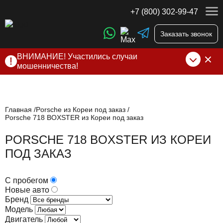
+7 (800) 302-99-47
Заказать звонок
ВНИМАНИЕ! Участились случаи
мошенничества!
Компания DSS Group принимает оплату за свои услуги
только по выставленному счету на Т-банк от ИП
Алексеевских С.В. При любых подозрениях, свяжитесь с
нами по официальным
контактам
, указанным в соц сетях
Главная
Porsche из Кореи под заказ
Porsche 718 BOXSTER из Кореи под заказ
и на сайте
PORSCHE 718 BOXSTER ИЗ КОРЕИ
ПОД ЗАКАЗ
С пробегом
Новые авто
Бренд
Модель
Двигатель