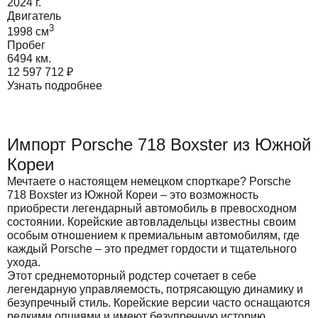
2024
г.
Двигатель
3
1998
cм
Пробег
6494 км.
12 597 712
₽
Узнать подробнее
Импорт Porsche 718 Boxster из Южной
Кореи
Мечтаете о настоящем немецком спорткаре? Porsche
718 Boxster из Южной Кореи – это возможность
приобрести легендарный автомобиль в превосходном
состоянии. Корейские автовладельцы известны своим
особым отношением к премиальным автомобилям, где
каждый Porsche – это предмет гордости и тщательного
ухода.
Этот среднемоторный родстер сочетает в себе
легендарную управляемость, потрясающую динамику и
безупречный стиль. Корейские версии часто оснащаются
редкими опциями и имеют безупречную историю