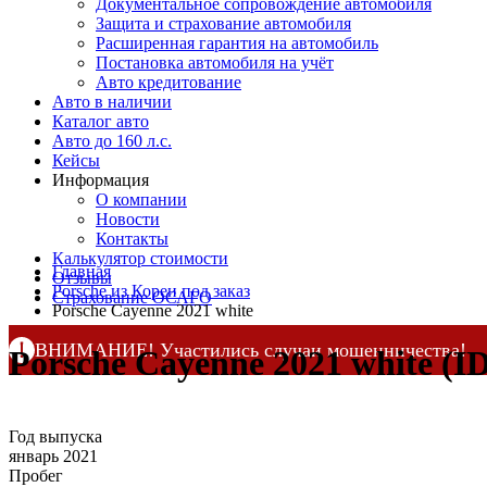
Документальное сопровождение автомобиля
Защита и страхование автомобиля
Расширенная гарантия на автомобиль
Постановка автомобиля на учёт
Авто кредитование
Авто в наличии
Каталог авто
Авто до 160 л.с.
Кейсы
Информация
О компании
Новости
Контакты
Калькулятор стоимости
Главная
Отзывы
Porsche из Кореи под заказ
Страхование ОСАГО
Porsche Cayenne 2021 white
ВНИМАНИЕ! Участились случаи мошенничества!
Porsche Cayenne 2021 white (ID
Компания DSS Group принимает оплату за свои услуги 
по официальным
контактам
, указанным в соц сетях и н
Год выпуска
январь 2021
Пробег