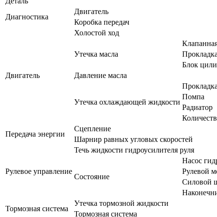
Деталь
Двигатель
Диагностика
Коробка передач
Холостой ход
Клапанна
Утечка масла
Прокладка
Блок цили
Двигатель
Давление масла
Прокладка
Помпа
Утечка охлаждающей жидкости
Радиатор
Количест
Сцепление
Передача энергии
Шарнир равных угловых скоростей
Течь жидкости гидроусилителя руля
Насос гид
Рулевое управление
Рулевой м
Состояние
Силовой ш
Наконечни
Утечка тормозной жидкости
Тормозная система
Тормозная система