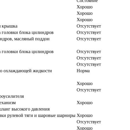
Состояние
Хорошо
Хорошо
Хорошо
я крышка
Отсутствует
 головки блока цилиндров
Отсутствует
ндров, масляный поддон
Отсутствует
 головки блока цилиндров
Отсутствует
Отсутствует
Отсутствует
во охлаждающей жидкости
Норма
Хорошо
Отсутствует
роусилителя
еханизм
Хорошо
ланг высокого давления
ки рулевой тяги и шаровые шарниры
Хорошо
Отсутствует
Хорошо