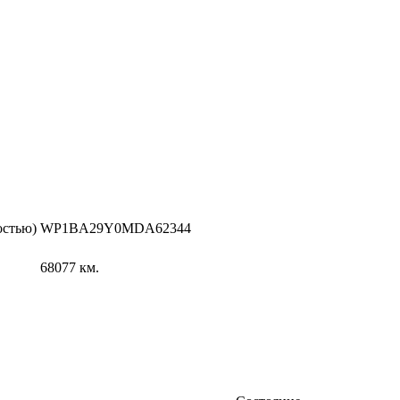
остью)
WP1BA29Y0MDA62344
68077
км.