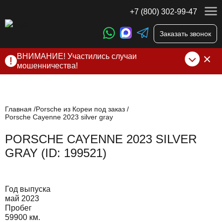
+7 (800) 302-99-47
Заказать звонок
ВНИМАНИЕ! Участились случаи
мошенничества!
Компания DSS Group принимает оплату за свои услуги
только по выставленному счету на Т-банк от ИП
Алексеевских С.В. При любых подозрениях, свяжитесь с
нами по официальным
контактам
, указанным в соц сетях
Главная
Porsche из Кореи под заказ
Porsche Cayenne 2023 silver gray
и на сайте
PORSCHE CAYENNE 2023 SILVER
GRAY (ID: 199521)
Год выпуска
май 2023
Пробег
59900 км.