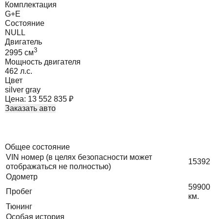
Комплектация
G+E
Состояние
NULL
Двигатель
3
2995
cм
Мощность двигателя
462
л.с.
Цвет
silver gray
Цена:
13 552 835
₽
Заказать авто
Общее состояние
VIN номер (в целях безопасности может
15392
отображаться не полностью)
Одометр
59900
Пробег
км.
Тюнинг
Особая история