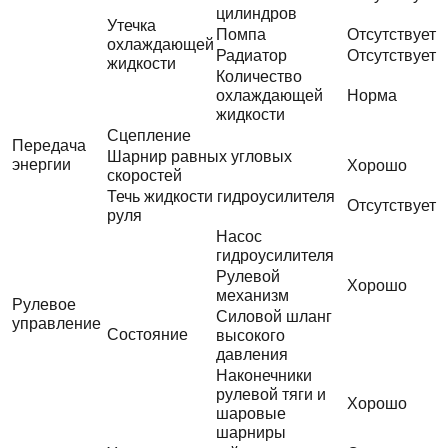
цилиндров
Утечка
Помпа
Отсутствует
охлаждающей
Радиатор
Отсутствует
жидкости
Количество
охлаждающей
Норма
жидкости
Сцепление
Передача
Шарнир равных угловых
энергии
Хорошо
скоростей
Течь жидкости гидроусилителя
Отсутствует
руля
Насос
гидроусилителя
Рулевой
Хорошо
механизм
Рулевое
Силовой шланг
управление
Состояние
высокого
давления
Наконечники
рулевой тяги и
Хорошо
шаровые
шарниры