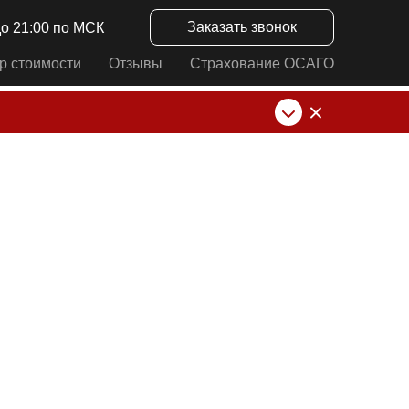
Заказать звонок
до 21:00 по МСК
р стоимости
Отзывы
Страхование ОСАГО
нк от ИП Алексеевских С.В. При любых