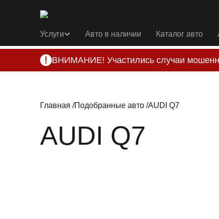
Услуги
Авто в наличии
Каталог авто
ВНИМАНИЕ! Участились случаи мошенн
Компания DSS Group принимает оплату за 
подозрениях, свяжитесь с нами по офици
Главная
Подобранные авто
AUDI Q7
AUDI Q7