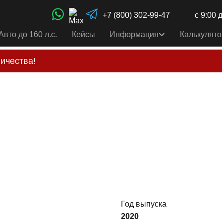
+7 (800) 302-99-47
с 9:00 
Авто до 160 л.с.
Кейсы
Информация
Калькулято
ичества!
свои услуги только по выставленному счету на Т-ба
альным
контактам
, указанным в соц сетях и на сайте
Год выпуска
2020