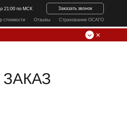
Заказать звонок
до 21:00 по МСК
р стоимости
Отзывы
Страхование ОСАГО
нк от ИП Алексеевских С.В. При любых
 ЗАКАЗ