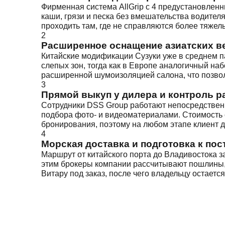
Фирменная система AllGrip с 4 предустановлен
каши, грязи и песка без вмешательства водител
проходить там, где не справляются более тяжел
2
Расширенное оснащение азиатских в
Китайские модификации Сузуки уже в среднем п
слепых зон, тогда как в Европе аналогичный на
расширенной шумоизоляцией салона, что позвол
3
Прямой выкуп у дилера и контроль р
Сотрудники DSS Group работают непосредственн
подбора фото- и видеоматериалами. Стоимость 
бронирования, поэтому на любом этапе клиент 
4
Морская доставка и подготовка к пос
Маршрут от китайского порта до Владивостока за
этим брокеры компании рассчитывают пошлины,
Витару под заказ, после чего владельцу остает