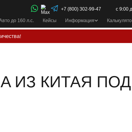
+7 (800) 302-99-47
с 9:00 
Авто до 160 л.с.
Кейсы
Информация
Калькулято
ичества!
свои услуги только по выставленному счету на Т-ба
альным
контактам
, указанным в соц сетях и на сайте
RA ИЗ КИТАЯ ПОД