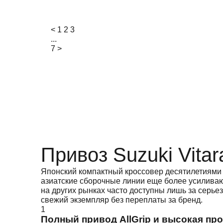
<
1
2
3
...
7
>
Привоз Suzuki Vitar
Японский компактный кроссовер десятилетиями 
азиатские сборочные линии еще более усиливаю
на других рынках часто доступны лишь за серье
свежий экземпляр без переплаты за бренд.
1
Полный привод AllGrip и высокая пр