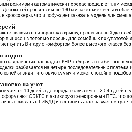
ными режимами автоматически перераспределяет тягу межд
я. Дорожный просвет свыше 180 мм, короткие свесы и обле
ые кроссоверы, что и побуждает заказать модель для смешан
ерсий
акете включают панорамную крышу, проекционный дисплей,
бор вынесен в топовые версии. Для семейных покупателей 
яет купить Витару с комфортом более высокого класса бе
асходов
о на дилерских площадках КНР, отбирая лоты без посредн
сделки разбивается на четыре последовательных платежа и
до копейки видит итоговую сумму и может спокойно подобр
тановке на учет
нимает от 14 дней, а до города получателя – 20-45 дней с
 оформляют СБКТС и активируют электронный ПТС, что по
ся лишь приехать в ГИБДД и поставить авто на учет не трат