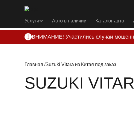
Услуги
Авто в наличии
Каталог авто
ВНИМАНИЕ! Участились случаи мошенн
Компания DSS Group принимает оплату за 
подозрениях, свяжитесь с нами по офици
Главная
Suzuki Vitara из Китая под заказ
SUZUKI VITA