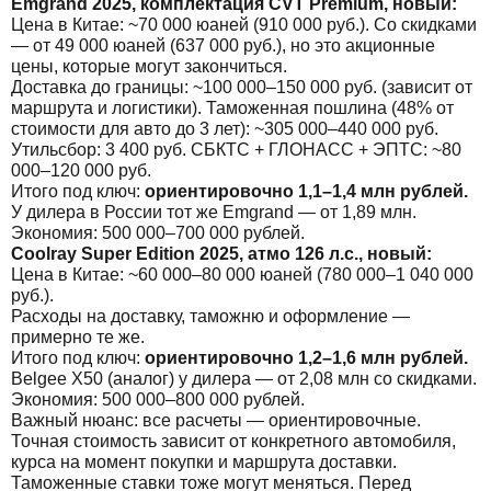
Emgrand 2025, комплектация CVT Premium, новый:
Цена в Китае: ~70 000 юаней (910 000 руб.). Со скидками
— от 49 000 юаней (637 000 руб.), но это акционные
цены, которые могут закончиться.
Доставка до границы: ~100 000–150 000 руб. (зависит от
маршрута и логистики). Таможенная пошлина (48% от
стоимости для авто до 3 лет): ~305 000–440 000 руб.
Утильсбор: 3 400 руб. СБКТС + ГЛОНАСС + ЭПТС: ~80
000–120 000 руб.
Итого под ключ:
ориентировочно 1,1–1,4 млн рублей.
У дилера в России тот же Emgrand — от 1,89 млн.
Экономия: 500 000–700 000 рублей.
Coolray Super Edition 2025, атмо 126 л.с., новый:
Цена в Китае: ~60 000–80 000 юаней (780 000–1 040 000
руб.).
Расходы на доставку, таможню и оформление —
примерно те же.
Итого под ключ:
ориентировочно 1,2–1,6 млн рублей.
Belgee X50 (аналог) у дилера — от 2,08 млн со скидками.
Экономия: 500 000–800 000 рублей.
Важный нюанс: все расчеты — ориентировочные.
Точная стоимость зависит от конкретного автомобиля,
курса на момент покупки и маршрута доставки.
Таможенные ставки тоже могут меняться. Перед