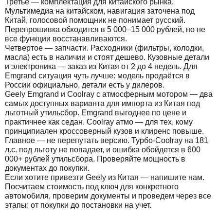
Третье — комплектация для китайского рынка.
Мультимедиа на китайском, навигация заточена под
Китай, голосовой помощник не понимает русский.
Перепрошивка обходится в 5 000–15 000 рублей, но не
все функции восстанавливаются.
Четвертое — запчасти. Расходники (фильтры, колодки,
масла) есть в наличии и стоят дешево. Кузовные детали
и электроника — заказ из Китая от 2 до 4 недель. Для
Emgrand ситуация чуть лучше: модель продаётся в
России официально, детали есть у дилеров.
Geely Emgrand и Coolray с атмосферным мотором — два
самых доступных варианта для импорта из Китая под
льготный утильсбор. Emgrand выгоднее по цене и
практичнее как седан. Coolray атмо — для тех, кому
принципиален кроссоверный кузов и клиренс повыше.
Главное — не перепутать версию. Турбо-Coolray на 181
л.с. под льготу не попадает, и ошибка обойдется в 600
000+ рублей утильсбора. Проверяйте мощность в
документах до покупки.
Если хотите привезти Geely из Китая —
напишите нам
.
Посчитаем стоимость под ключ для конкретного
автомобиля, проверим документы и проведем через все
этапы: от покупки до постановки на учет.