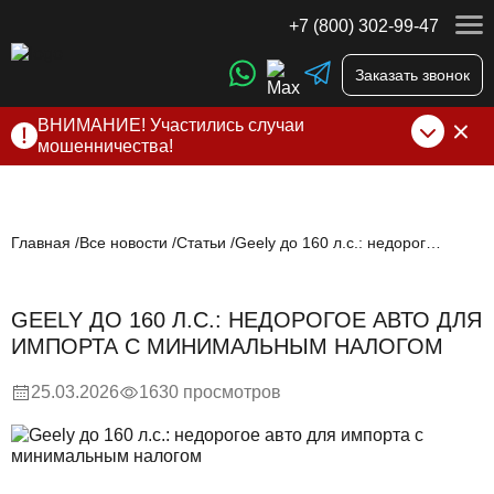
+7 (800) 302-99-47
Заказать звонок
ВНИМАНИЕ! Участились случаи
мошенничества!
Компания DSS Group принимает оплату за свои услуги
только по выставленному счету на Т-банк от ИП
Алексеевских С.В. При любых подозрениях, свяжитесь с
нами по официальным
контактам
, указанным в соц сетях
Главная
Все новости
Статьи
Geely до 160 л.с.: недорогое авто для импорта с минимальным налогом
и на сайте
GEELY ДО 160 Л.С.: НЕДОРОГОЕ АВТО ДЛЯ
ИМПОРТА С МИНИМАЛЬНЫМ НАЛОГОМ
25.03.2026
1630 просмотров