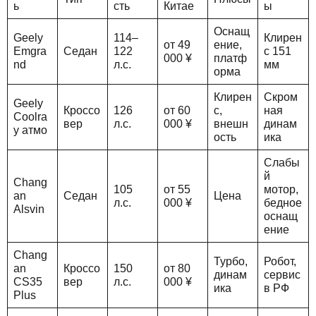
ь
сть
Китае
ы
Оснащ
Geely
114–
Клирен
от 49
ение,
Emgra
Седан
122
с 151
000 ¥
платф
nd
л.с.
мм
орма
Клирен
Скром
Geely
Кроссо
126
от 60
с,
ная
Coolra
вер
л.с.
000 ¥
внешн
динам
y атмо
ость
ика
Слабы
й
Chang
105
от 55
мотор,
an
Седан
Цена
л.с.
000 ¥
бедное
Alsvin
оснащ
ение
Chang
Турбо,
Робот,
an
Кроссо
150
от 80
динам
сервис
CS35
вер
л.с.
000 ¥
ика
в РФ
Plus