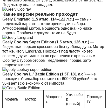
китайского рынка, Binyue L, оснащается 1.5T на 181 л.с.
Под льготу она не попадает.
Какие версии реально проходят
Geely Emgrand (1.5 атмо, 114–122 л.с.)
— самый
надежный вариант с точки зрения утильсбора.
Атмосферный мотор, мощность однозначно ниже
порога. Проблем с документами не будет.
Geely Coolray Super Edition (1.5 атмо, 126 л.с.)
—
бюджетная версия кроссовера без турбонаддува. Мотор
тот же, что у Emgrand. Проходит под льготу, но это
совсем другая машина по сравнению с привычным
Coolray с турбомотором: медленнее, проще, зато
неприхотливее.
Geely Coolray L / Battle Edition (1.5T, 181 л.с.)
— не
проходит. Утильсбор составит от 600 000 рублей, что
убивает всю экономию от импорта.
Утильсбо
Мощност
Проходи
Модель
Мотор
р
ь
т?
(новый)