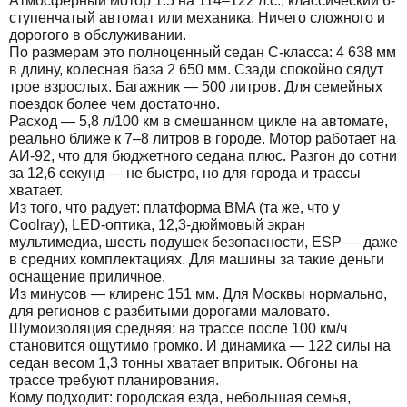
Атмосферный мотор 1.5 на 114–122 л.с., классический 6-
ступенчатый автомат или механика. Ничего сложного и
дорогого в обслуживании.
По размерам это полноценный седан С-класса: 4 638 мм
в длину, колесная база 2 650 мм. Сзади спокойно сядут
трое взрослых. Багажник — 500 литров. Для семейных
поездок более чем достаточно.
Расход — 5,8 л/100 км в смешанном цикле на автомате,
реально ближе к 7–8 литров в городе. Мотор работает на
АИ-92, что для бюджетного седана плюс. Разгон до сотни
за 12,6 секунд — не быстро, но для города и трассы
хватает.
Из того, что радует: платформа BMA (та же, что у
Coolray), LED-оптика, 12,3-дюймовый экран
мультимедиа, шесть подушек безопасности, ESP — даже
в средних комплектациях. Для машины за такие деньги
оснащение приличное.
Из минусов — клиренс 151 мм. Для Москвы нормально,
для регионов с разбитыми дорогами маловато.
Шумоизоляция средняя: на трассе после 100 км/ч
становится ощутимо громко. И динамика — 122 силы на
седан весом 1,3 тонны хватает впритык. Обгоны на
трассе требуют планирования.
Кому подходит: городская езда, небольшая семья,