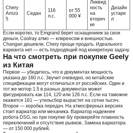
Ликвид
Chery
ность
Дизайн
116
от 55
Arrizo
Седан
на
устаре
л.с.
000 ¥
5
вторич
л
ке
Если коротко, то Emgrand берет оснащением за свои
деньги, Coolray атмо — клиренсом и внешностью.
Changan дешевле, Chery проще продать. Идеального
варианта нет — есть подходящий под конкретную задачу.
На что смотреть при покупке Geely
из Китая
Первое — убедитесь, что в документах мощность
указана до 160 л.с. Звучит очевидно, но китайские
спецификации могут отличаться от российских. Один и
тот же мотор 1.5 в разных документах может
фигурировать как 114, 120 или 126 л.с. Если на таможне
окажется 161 — утильсбор вырастет на сотни тысяч.
Второе — коробка передач. На атмосферных версиях
стоит вариатор или механика. Вариатор надежнее
робота DSG, но при покупке б/у проверяйте плавность
переключений и отсутствие рывков. Замена вариатора
— от 150 000 рублей.