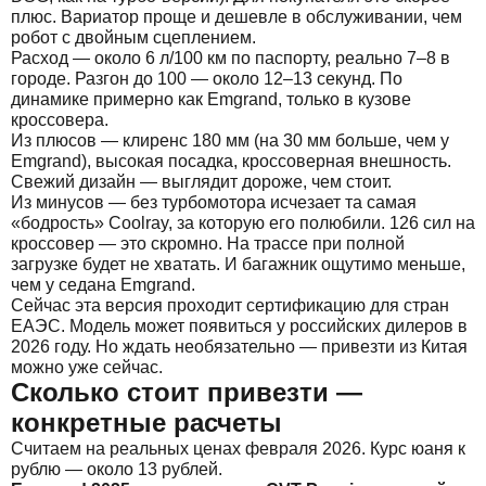
плюс. Вариатор проще и дешевле в обслуживании, чем
робот с двойным сцеплением.
Расход — около 6 л/100 км по паспорту, реально 7–8 в
городе. Разгон до 100 — около 12–13 секунд. По
динамике примерно как Emgrand, только в кузове
кроссовера.
Из плюсов — клиренс 180 мм (на 30 мм больше, чем у
Emgrand), высокая посадка, кроссоверная внешность.
Свежий дизайн — выглядит дороже, чем стоит.
Из минусов — без турбомотора исчезает та самая
«бодрость» Coolray, за которую его полюбили. 126 сил на
кроссовер — это скромно. На трассе при полной
загрузке будет не хватать. И багажник ощутимо меньше,
чем у седана Emgrand.
Сейчас эта версия проходит сертификацию для стран
ЕАЭС. Модель может появиться у российских дилеров в
2026 году. Но ждать необязательно — привезти из Китая
можно уже сейчас.
Сколько стоит привезти —
конкретные расчеты
Считаем на реальных ценах февраля 2026. Курс юаня к
рублю — около 13 рублей.