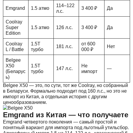
114–122
Emgrand
1.5 атмо
3 400 ₽
Да
л.с.
Coolray
Super
1.5 атмо
126 л.с.
3 400 ₽
Да
Edition
Coolray
1.5T
от 600
181 л.с.
Нет
L / Battle
турбо
000 ₽
Belgee
X50
1.5T
Не
147 л.с.
—
(Беларус
турбо
импорт
ь)
Belgee X50 — это, по сути, тот же Coolray, но собранный
в Беларуси. Формально подходит под 160 л.с., но это не
импорт из Китая, а отдельная история с другим
ценообразованием.
Emgrand из Китая — что получаете
Emgrand четвертого поколения — самый простой и
понятный вариант для импорта под льготный утильсбор.