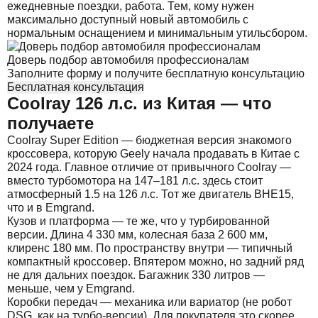
ежедневные поездки, работа. Тем, кому нужен
максимально доступный новый автомобиль с
нормальным оснащением и минимальным утильсбором.
Доверь подбор автомобиля профессионалам
Заполните форму и получите бесплатную консультацию
Бесплатная консультация
Coolray 126 л.с. из Китая — что
получаете
Coolray Super Edition — бюджетная версия знакомого
кроссовера, которую Geely начала продавать в Китае с
2024 года. Главное отличие от привычного Coolray —
вместо турбомотора на 147–181 л.с. здесь стоит
атмосферный 1.5 на 126 л.с. Тот же двигатель BHE15,
что и в Emgrand.
Кузов и платформа — те же, что у турбированной
версии. Длина 4 330 мм, колесная база 2 600 мм,
клиренс 180 мм. По пространству внутри — типичный
компактный кроссовер. Впятером можно, но задний ряд
не для дальних поездок. Багажник 330 литров —
меньше, чем у Emgrand.
Коробки передач — механика или вариатор (не робот
DSG, как на турбо-версии). Для покупателя это скорее