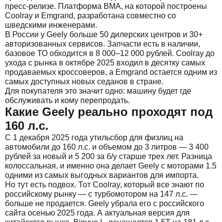
пресс-релизе. Платформа BMA, на которой построены
Coolray и Emgrand, разработана совместно со
шведскими инженерами.
В России у Geely больше 50 дилерских центров и 30+
авторизованных сервисов. Запчасти есть в наличии,
базовое ТО обходится в 8 000–12 000 рублей. Coolray до
ухода с рынка в октябре 2025 входил в десятку самых
продаваемых кроссоверов, а Emgrand остается одним из
самых доступных новых седанов в стране.
Для покупателя это значит одно: машину будет где
обслуживать и кому перепродать.
Какие Geely реально проходят под
160 л.с.
С 1 декабря 2025 года утильсбор для физлиц на
автомобили до 160 л.с. и объемом до 3 литров — 3 400
рублей за новый и 5 200 за б/у старше трех лет. Разница
колоссальная, и именно она делает Geely с моторами 1.5
одними из самых выгодных вариантов для импорта.
Но тут есть подвох. Тот Coolray, который все знают по
российскому рынку — с турбомотором на 147 л.с. —
больше не продается. Geely убрала его с российского
сайта осенью 2025 года. А актуальная версия для