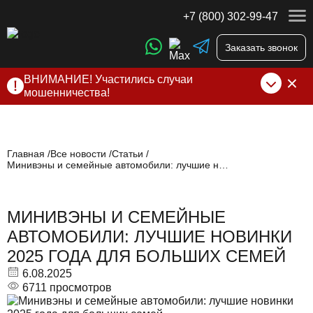
+7 (800) 302-99-47
Заказать звонок
ВНИМАНИЕ! Участились случаи
мошенничества!
Компания DSS Group принимает оплату за свои услуги
только по выставленному счету на Т-банк от ИП
Алексеевских С.В. При любых подозрениях, свяжитесь с
нами по официальным
контактам
, указанным в соц сетях
Главная
Все новости
Статьи
Минивэны и семейные автомобили: лучшие новинки 2025 года для больших семей
и на сайте
МИНИВЭНЫ И СЕМЕЙНЫЕ
АВТОМОБИЛИ: ЛУЧШИЕ НОВИНКИ
2025 ГОДА ДЛЯ БОЛЬШИХ СЕМЕЙ
6.08.2025
6711 просмотров