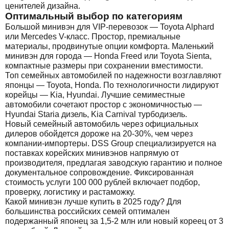
ценителей дизайна.
Оптимальный выбор по категориям
Большой минивэн для VIP-перевозок — Toyota Alphard
или Mercedes V-класс. Простор, премиальные
материалы, продвинутые опции комфорта. Маленький
минивэн для города — Honda Freed или Toyota Sienta,
компактные размеры при сохранении вместимости.
Топ семейных автомобилей по надежности возглавляют
японцы — Toyota, Honda. По технологичности лидируют
корейцы — Kia, Hyundai. Лучшие семиместные
автомобили сочетают простор с экономичностью —
Hyundai Staria дизель, Kia Carnival турбодизель.
Новый семейный автомобиль через официальных
дилеров обойдется дороже на 20-30%, чем через
компании-импортеры. DSS Group специализируется на
поставках корейских минивэнов напрямую от
производителя, предлагая заводскую гарантию и полное
документальное сопровождение. Фиксированная
стоимость услуги 100 000 рублей включает подбор,
проверку, логистику и растаможку.
Какой минивэн лучше купить в 2025 году? Для
большинства российских семей оптимален
подержанный японец за 1,5-2 млн или новый кореец от 3