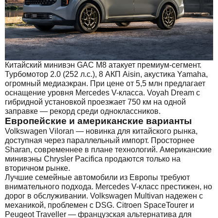
Китайский минивэн GAC M8 атакует премиум-сегмент.
Турбомотор 2.0 (252 л.с.), 8 АКП Aisin, акустика Yamaha,
огромный медиаэкран. При цене от 5,5 млн предлагает
оснащение уровня Mercedes V-класса. Voyah Dream с
гибридной установкой проезжает 750 км на одной
заправке — рекорд среди одноклассников.
Европейские и американские варианты
Volkswagen Viloran — новинка для китайского рынка,
доступная через параллельный импорт. Просторнее
Sharan, современнее в плане технологий. Американские
минивэны Chrysler Pacifica продаются только на
вторичном рынке.
Лучшие семейные автомобили из Европы требуют
внимательного подхода. Mercedes V-класс престижен, но
дорог в обслуживании. Volkswagen Multivan надежен с
механикой, проблемен с DSG. Citroen SpaceTourer и
Peugeot Traveller — французская альтернатива для