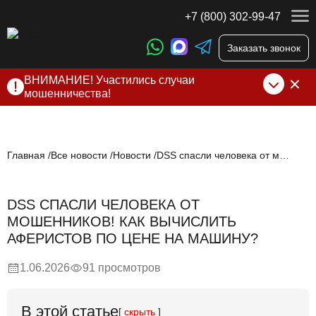
+7 (800) 302-99-47
Заказать звонок
ВНИМАНИЕ! Участились случаи
мошенничества!
Компания DSS Group принимает оплату за свои услуги
только по выставленному счету на Т-банк от ИП
Алексеевских С.В. При любых подозрениях, свяжитесь с
нами по официальным
контактам
, указанным в соц сетях
Главная
Все новости
Новости
DSS спасли человека от мошенников! Как вычислить аферистов по цене на машину?
и на сайте
DSS СПАСЛИ ЧЕЛОВЕКА ОТ
МОШЕННИКОВ! КАК ВЫЧИСЛИТЬ
АФЕРИСТОВ ПО ЦЕНЕ НА МАШИНУ?
1.06.2026
91 просмотров
В этой статье
[
скрыть
]