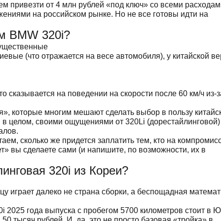
м привезти от 4 млн рублей «под ключ» со всеми расхода
жениями на российском рынке. Но не все готовы идти на
им BMW 320i?
 существенные
евые (что отражается на весе автомобиля), у китайской в
то сказывается на поведении на скорости после 60 км/ч из-з
я», которые многим мешают сделать выбор в пользу китайс
, в целом, своими ощущениями от 320Li (дорестайлинговой
алов.
таем, сколько же придется заплатить тем, кто на компромис
ет» вы сделаете сами (и напишите, по возможности, их в
инговая 320i из Кореи?
ицу играет далеко не страна сборки, а беспощадная матема
i 2025 года выпуска с пробегом 5700 километров стоит в 
50 тысяч рублей. И, да, это не просто базовая «тройка» в