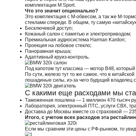
комплектации M Sport.
Что это значит опционально?
Это комплектация с М-обвесом, а так же М-тормо
стеклами спереди. В общем, ту самую «китайскую
Бесключевой доступ;
Кожаный салон с памятью и электроприводом;
Премиальная аудиосистема Harman Kardon;
Проекция на лобовое стекло;
Панорамная крыша;
Адаптивный круиз-контроль.
Под капотом тут классика — мотор B48, который
По сути, железо тут то же самое, что в китайской
лошадиные силы, из-за чего будущий владелец с
С какими еще расходами мы ста
Таможенная пошлина — 1 миллион 470 тысяч ру
Лаборатория, электронный ПТС, услуги СВХ, тр
Доставка до Москвы вместе со страховкой — 235
Итого, с учетом всех расходов эта рестайли
Если мы сравним эти цены с РФ-рынком, то увиди