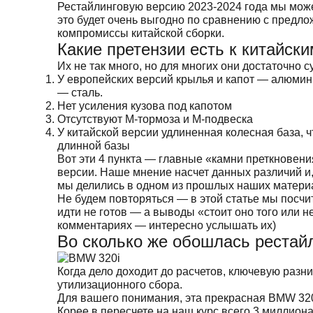
Рестайлинговую версию 2023-2024 года мы може
это будет очень выгодно по сравнению с предло
компромиссы китайской сборки.
Какие претензии есть к китайск
Их не так много, но для многих они достаточно
У европейских версий крылья и капот — алюмини
— сталь.
Нет усиления кузова под капотом
Отсутствуют М-тормоза и М-подвеска
У китайской версии удлиненная колесная база, ч
длинной базы
Вот эти 4 пункта — главные «камни преткновени
версии. Наше мнение насчет данных различий и
мы делились в одном из прошлых наших матери
Не будем повторяться — в этой статье мы посчи
идти не готов — а выводы «стоит оно того или н
комментариях — интересно услышать их)
Во сколько же обошлась рестайл
Когда дело доходит до расчетов, ключевую разн
утилизационного сбора.
Для вашего понимания, эта прекрасная BMW 320
Корее в пересчете на наш курс всего 3 миллиона 