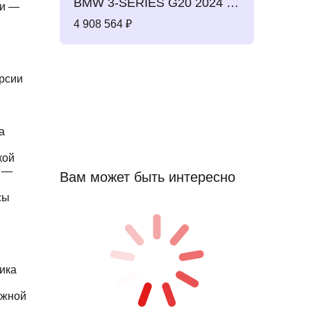
BMW 3-SERIES G20 2024 White
ми —
4 908 564
ерсии
а
кой
) —
Вам может быть интересно
сы
тика
Южной