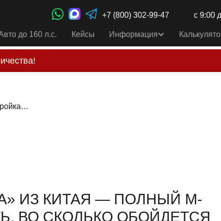
+7 (800) 302-99-47
с 9:00 
Авто до 160 л.с.
Кейсы
Информация
Калькулято
ичества!
свои услуги только по выставленному счету на Т-ба
альным
контактам
, указанным в соц сетях и на сайте
Не нужна мне «тройка» из Китая — полный М-пакет хочу я получить. Во сколько обойдется рестайлинговая BMW 3-серии (G20) из Кореи
А» ИЗ КИТАЯ — ПОЛНЫЙ М-
ТЬ. ВО СКОЛЬКО ОБОЙДЕТСЯ