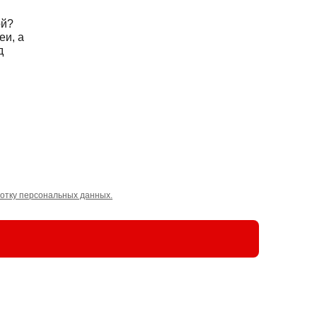
ой?
еи, а
д
отку персональных данных.