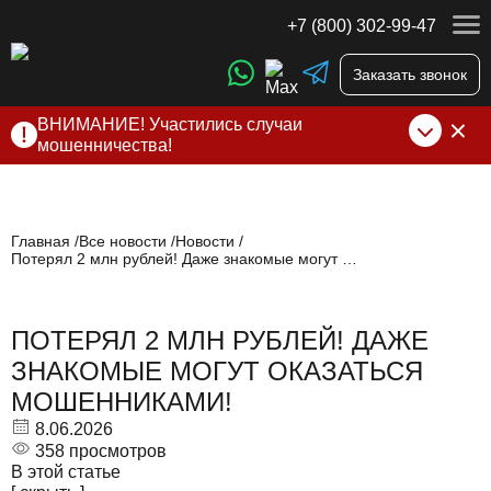
+7 (800) 302-99-47
Заказать звонок
ВНИМАНИЕ! Участились случаи
мошенничества!
Компания DSS Group принимает оплату за свои услуги
только по выставленному счету на Т-банк от ИП
Алексеевских С.В. При любых подозрениях, свяжитесь с
нами по официальным
контактам
, указанным в соц сетях
Главная
Все новости
Новости
Потерял 2 млн рублей! Даже знакомые могут оказаться мошенниками!
и на сайте
ПОТЕРЯЛ 2 МЛН РУБЛЕЙ! ДАЖЕ
ЗНАКОМЫЕ МОГУТ ОКАЗАТЬСЯ
МОШЕННИКАМИ!
8.06.2026
358 просмотров
В этой статье