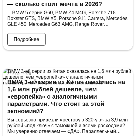
— сколько стоит мечта в 2026?
BMW 5 серии G60, BMW Z4 M40i, Porsche 718
Boxster GTS, BMW X5, Porsche 911 Carrera, Mercedes
GLE 450, Mercedes G63 AMG, Range Rover
Autobiography LWB, Lamborghini Urus и Lamborghini
Huracan Tecnica — реальные цены из Кореи под
Подробнее
ключ до Владивостока В детстве у тебя на стене
висел постер Porsche или BMW — […]
22 июня 2026
BMW 3-ей серии из Китая оказалась на
1,6 млн рублей дешевле, чем
«европейка» с аналогичными
параметрами. Что стоит за этой
экономией?
Вы серьезно привезли «рестовую 320-ую» за 3,9 млн
рублей «под ключ» с таможней и всеми расходами?
Мы уверенно отвечаем — «ДА». Параллельный