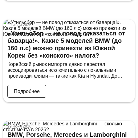
29 июня 2026
«Утильсбор — не повод отказаться от
баварца!». Какие 5 моделей BMW (до
160 л.с) можно привезти из Южной
Кореи без «конского» налога?
Корейский рынок импорта давно перестал
ассоциироваться исключительно с локальными
производителями — такие как Kia и Hyundai. До
повышения утильсбора оттуда выкупалось в Россию
колоссальное количество «немцев», список которых,
Подробнее
безусловно, возглавлял BMW Корейские BMW
вообще часто приятно удивляют состоянием.
Машины там обычно не выглядят так, будто их
десять лет гоняли по разбитым дорогам,
ремонтировали у знакомого […]
29 июня 2026
BMW, Porsche, Mercedes и Lamborghini