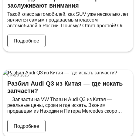
заслуживают внимания
Такой класс автомобилей, как SUV уже несколько лет
является самым продаваемым классом
автомобилей в России. Почему? Ответ простой! Он
закрывает больше всех болей потребителей:— тебе
проще зимой (не страшна колея)— безопаснее в
Подробнее
потоке (более высокая посадка дает лучшую
обзорность);— как правило, он достаточно
вместительный (особенно если сложить задние
сиденья) В бюджете 3 млн рублей есть […]
6 июля 2026
Разбил Audi Q3 из Китая — где искать
запчасти?
Запчасти на VW Tharu и Audi Q3 из Китая —
реальные цены, сроки и где искать. Звоним
продавцам из Находки и Питера Mercedes скоро
будет ездить на моторе от Geely. Geely владеет 10%
акций Mercedes. Мир изменился — и глупо это
Подробнее
отрицать. Мы в DSS постоянно везём Audi Q3, BMW
X1 и VW […]