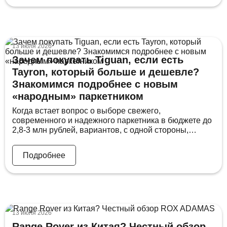
этой темой, ведь итоговая сумма зависит от целого
ряда параметров, начиная с возраста машины и
заканчивая объемом […]
13 июля 2026
Зачем покупать Tiguan, если есть
Tayron, который больше и дешевле?
Знакомимся подробнее с новым
«народным» паркетником
Когда встает вопрос о выборе свежего,
современного и надежного паркетника в бюджете до
2,8-3 млн рублей, вариантов, с одной стороны,
много…а, с другой стороны, большая часть
предложений, откровенно, не вызывает восторга.
Подробнее
Можно купить новые китайские кроссоверы, но
начинка там будет весьма сомнительна и далеко не
каждый автолюбитель переборол в себе это чувство
«принятия автомобильной реальности». […]
13 июля 2026
Range Rover из Китая? Честный обзор