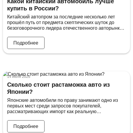
Какой китайский автомобиль лучше
купить в России?
Китайский автопром за последние несколько лет
прошёл путь от предмета скептических шуток до
безоговорочного лидера отечественного авторынка,
ведь практически каждый второй новый автомобиль
приходит сегодня именно из КНР. При этом
Подробнее
покупатель, который ещё три года назад не
рассматривал китайца всерьёз, теперь оказывается
перед принципиально иной проблемой – доступный
модельный ряд разросся настолько, что разобраться
в […]
14 июля 2026
Сколько стоит растаможка авто из
Японии?
Японские автомобили по праву занимают одно из
первых мест среди запросов покупателей,
рассматривающих импорт как реальную
альтернативу переплатам на внутреннем рынке. При
этом вопрос о том, сколько стоит растаможка авто из
Подробнее
Японии, возникает у каждого, кто всерьез занялся