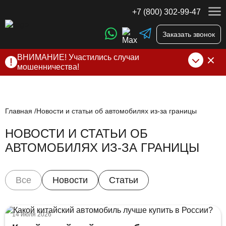
+7 (800) 302-99-47
Заказать звонок
ВНИМАНИЕ! Участились случаи
мошенничества!
Компания DSS Group принимает оплату за свои услуги
только по выставленному счету на Т-банк от ИП
Алексеевских С.В. При любых подозрениях, свяжитесь с
нами по официальным
контактам
, указанным в соц сетях
Главная
Новости и статьи об автомобилях из-за границы
и на сайте
НОВОСТИ И СТАТЬИ ОБ
АВТОМОБИЛЯХ ИЗ-ЗА ГРАНИЦЫ
Все
Новости
Статьи
14 июля 2026