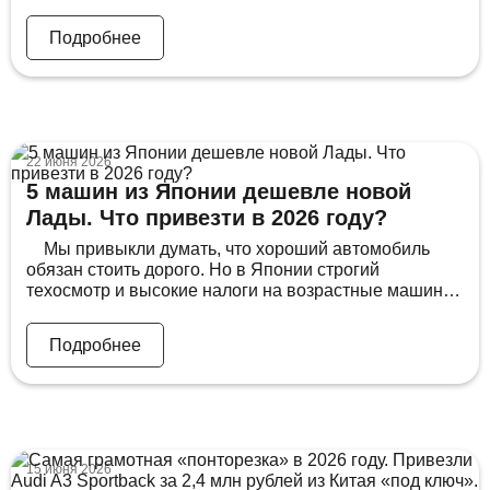
импорт не просто открывает возможности по
расширению ассортимента, но и ведет такую
Подробнее
ценовую политику, которая с каждым годом все
дальше отстраняется от российского рынка, который
за последние несколько лет улетел в стратосферу
Давайте […]
22 июня 2026
5 машин из Японии дешевле новой
Лады. Что привезти в 2026 году?
Мы привыкли думать, что хороший автомобиль
обязан стоить дорого. Но в Японии строгий
техосмотр и высокие налоги на возрастные машины
заставляют людей продавать авто с пробегом 30–50
тысяч километров за копейки. Собрали 5 машин
Подробнее
почти за одну и ту же цену — и они настолько
разные, что спорить начнёте уже после первой. В […]
15 июня 2026