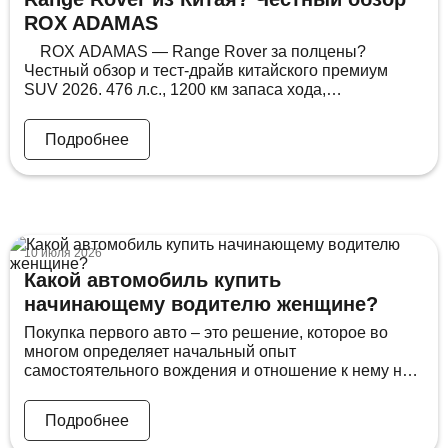
ROX ADAMAS
ROX ADAMAS — Range Rover за полцены?
Честный обзор и тест-драйв китайского премиум
SUV 2026. 476 л.с., 1200 км запаса хода,
пневмоподвеска и цена 9,3 млн рублей. Сравниваем
с BMW X5 и Range Rover — без розовых очков.
Подробнее
Китайские автомобили уже не удивляют качеством.
Но главный вопрос — где подвох?Пересаживаюсь с
BMW X5M […]
10 июля 2026
Какой автомобиль купить
начинающему водителю женщине?
Покупка первого авто – это решение, которое во
многом определяет начальный опыт
самостоятельного вождения и отношение к нему на
годы вперед, и именно поэтому подходить к нему
стоит без спешки и эмоций. Ведь рынок сегодня
Подробнее
предлагает огромный выбор – от недорогих
корейских седанов до богато оснащенных китайских