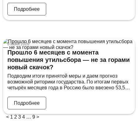
отечественных машинах. Нашёл Audi Q5 2022 года в
Подробнее
Телеграм-канале с 12 000 подписчиков. Проверил
компанию, подписал договор, изучил документы. И
[…]
8 июня 2026
Прошло 6 месяцев с момента
повышения утильсбора — не за горами
новый скачок?
Подводим итоги принятой меры и даем прогноз
возможной риторики государства. По итогам первых
четырёх месяцев года в Россию было ввезено 53,5
тысячи новых автомобилей, что на 94% больше по
сравнению с аналогичным периодом прошлого года.
Подробнее
При этом около 70% всех ввезённых машин
произведены в Китае. Лидеры импорта Лидером по
<
объёму поставок остаётся Toyota (9,2 тысячи […]
1
2
3
4
…
9
>