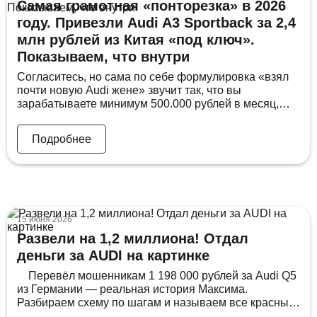
Самая грамотная «понторезка» в 2026
году. Привезли Audi A3 Sportback за 2,4
млн рублей из Китая «под ключ».
Показываем, что внутри
Согласитесь, но сама по себе формулировка «взял
почти новую Audi жене» звучит так, что вы
зарабатываете минимум 500.000 рублей в месяц,
имеете стабильно решенный жилищный вопрос и в
глазах общества входите в тот самый 1%, у которых
Подробнее
«получилось все, что хотите». Добиться этого, как
будто бы, становится особенно сложно в условиях
нашей нынешней экономики. Но, […]
15 июня 2026
Развели на 1,2 миллиона! Отдал
деньги за AUDI на картинке
Перевёл мошенникам 1 198 000 рублей за Audi Q5
из Германии — реальная история Максима.
Разбираем схему по шагам и называем все красные
флаги. Максиму 40 лет. 20 из них он ездил на