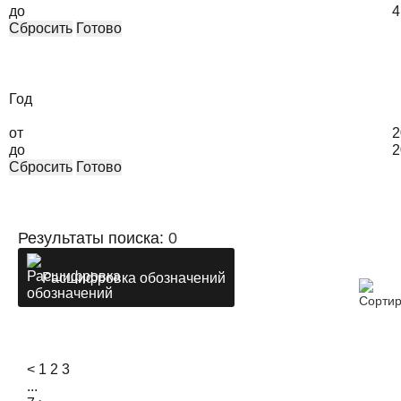
до
4
Сбросить
Готово
Год
от
2
до
2
Сбросить
Готово
Результаты поиска:
0
Расшифровка обозначений
<
1
2
3
...