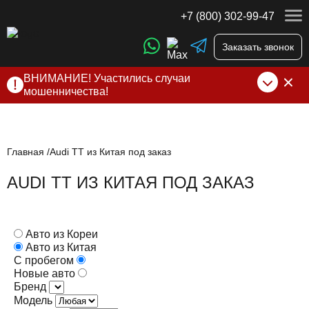
+7 (800) 302-99-47
Заказать звонок
ВНИМАНИЕ! Участились случаи
мошенничества!
Компания DSS Group принимает оплату за свои услуги
только по выставленному счету на Т-банк от ИП
Алексеевских С.В. При любых подозрениях, свяжитесь с
нами по официальным
контактам
, указанным в соц сетях
Главная
Audi TT из Китая под заказ
и на сайте
AUDI TT ИЗ КИТАЯ ПОД ЗАКАЗ
Авто из Кореи
Авто из Китая
С пробегом
Новые авто
Бренд
Модель