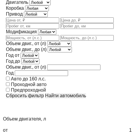
Двигатель
Коробка
Привод
Модификация
Объем двиг., от (л)
Объем двиг., до (л)
Год от
Год до
Объем двиг., от (л)
Год
Авто до 160 л.с.
Проходной авто
Предпроходной
Сбросить фильтр
Найти автомобиль
Объем двигателя, л
от
1