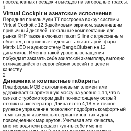
повседневных поездок и выездов на загородные трассы.
1
Virtual Cockpit и азиатские исполнения
Передняя панель Ауди ТТ построена вокруг системы
Virtual Cockpit с 12,3-дюймовым экраном, заменившим
привычный дисплей. Локальные комплектации для
рынка КНР также включают пакет S line с агрессивным
обвесом, спортивные сиденья с алькантарой, фары
Matrix LED и аудиосистему Bang&Olufsen на 12
динамиков. Именно такой уровень оснащения
побуждает заказать себе азиатский экземпляр, выгодно
отличающийся от европейских версий по цене и
качеству.
2
Динамика и компактные габариты
Платформа MQB с алюминиевыми элементами
удерживает снаряжённую массу на уровне 1,4 т, что в
связке с турбомотором даёт по-настоящему острый
отклик на акселератор. Длина всего 4,18 м и точное
рулевое управление позволяют подобрать комфортный
темп как для извилистых серпантинов, так и для
повседневных маршрутов. Учитывая эти качества,
многие водители решают купить себе именно