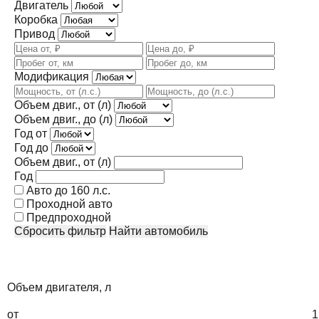
Двигатель
Коробка
Привод
Модификация
Объем двиг., от (л)
Объем двиг., до (л)
Год от
Год до
Объем двиг., от (л)
Год
Авто до 160 л.с.
Проходной авто
Предпроходной
Сбросить фильтр
Найти автомобиль
Объем двигателя, л
от
1