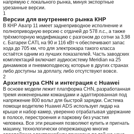
напрямую с локального рынка, минуя экспортные
урезанные версии.
1
Версии для внутреннего рынка КНР
В КНР Аватр 11 имеет заднеприводное исполнение и
полноприводную версию с отдачей до 578 л.с., а также
трёхмоторную модификацию с разгоном до сотни за 3,98
с. Батареи CATL на 90 и 116 кВт·ч обеспечивают запас
хода до 705 км, что для электрокара такого класса
остаётся одним из лучших показателей. Часть заводских
комплектаций включает аудиосистему Meridian на 25
динамиков и пневмоподвеску, которые в других странах
либо доступны за доплату, либо отсутствуют вовсе.
2
Архитектура CHN и интеграция с Huawei
В основе модели лежит платформа CHN, разработанная
тремя инженерными командами и адаптированная под
напряжение 800 вольт для быстрой зарядки. Система
помощи водителю Huawei ADS использует лидар на
крыше и набор камер, уверенно отрабатывая удержание
в полосе, перестроения и парковку без участия
человека. Все эти решения позволяют купить и пригнать
машину, технологически опережающую многие