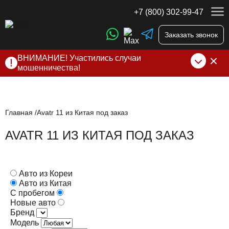
+7 (800) 302-99-47
Заказать звонок
ВНИМАНИЕ! Участились случаи
мошенничества!
Компания DSS Group принимает оплату за свои услуги
только по выставленному счету на Т-банк от ИП
Алексеевских С.В. При любых подозрениях, свяжитесь с
нами по официальным
контактам
, указанным в соц сетях
Главная
Avatr 11 из Китая под заказ
и на сайте
AVATR 11 ИЗ КИТАЯ ПОД ЗАКАЗ
Авто из Кореи
Авто из Китая
С пробегом
Новые авто
Бренд
Модель