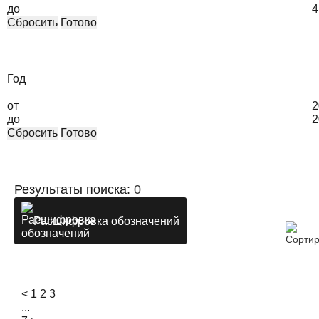
до
4
Сбросить
Готово
Год
от
2
до
2
Сбросить
Готово
Результаты поиска:
0
Расшифровка обозначений
<
1
2
3
...