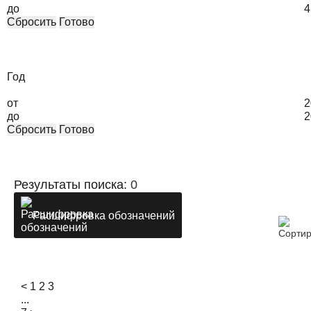
до
4
Сбросить
Готово
Год
от
2
до
2
Сбросить
Готово
Результаты поиска:
0
Расшифровка обозначений
<
1
2
3
...