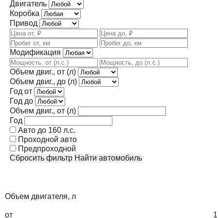
Двигатель
Коробка
Привод
Модификация
Объем двиг., от (л)
Объем двиг., до (л)
Год от
Год до
Объем двиг., от (л)
Год
Авто до 160 л.с.
Проходной авто
Предпроходной
Сбросить фильтр
Найти автомобиль
Объем двигателя, л
от
1