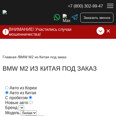
+7 (800) 302-99-47
Заказать звонок
ВНИМАНИЕ! Участились случаи
мошенничества!
Компания DSS Group принимает оплату за свои услуги
только по выставленному счету на Т-банк от ИП
Алексеевских С.В. При любых подозрениях, свяжитесь с
нами по официальным
контактам
, указанным в соц сетях
Главная
BMW M2 из Китая под заказ
и на сайте
BMW M2 ИЗ КИТАЯ ПОД ЗАКАЗ
Авто из Кореи
Авто из Китая
С пробегом
Новые авто
Бренд
Модель