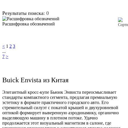
Результаты поиска:
0
Расшифровка обозначений
<
1
2
3
...
7
>
Buick Envista из Китая
Элегантный кросс-купе Бьюик Энвиста переосмысливает
стандарты компактного сегмента, предлагая премиальную
эстетику в формате практичного городского авто. Его
стремительный силуэт с покатой крышей и двухуровневой
оптикой формирует выверенную аэродинамику, органично
выделяющую машину в плотном потоке. Удачно
продолжается этот визуальный магнетизм в салоне, где