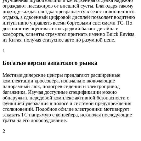
улучшенная шумоизоляция и качественная отделка надежно
ограждают пассажиров от внешней суеты. Благодаря такому
подходу каждая поездка превращается в сеанс полноценного
отдыха, а сдвоенный цифровой дисплей позволяет водителю
интуитивно управлять всеми бортовыми системами ТС. По
достоинству оценивая столь редкий баланс дизайна и
комфорта, клиенты стремятся пригнать именно Buick Envista
из Китая, получая статусное авто по разумной цене.
1
Богатые версии азиатского рынка
Местные дилерские центры предлагают расширенные
комплектации кроссовера, изначально включающие
панорамный люк, подогрев сидений и электропривод
багажника. Изучая доступные спецификации можно
обнаружить передовой комплекс активной безопасности с
функцией удержания в полосе и системой предупреждения
столкновений. Подобное обилие электроники мотивирует
заказать ТС напрямую с конвейера, исключая последующие
траты на его дооборудование.
2