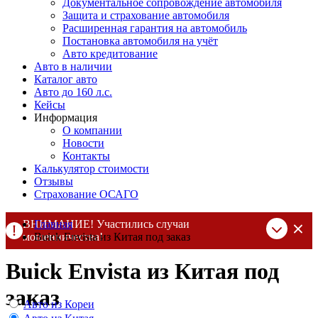
Документальное сопровождение автомобиля
Защита и страхование автомобиля
Расширенная гарантия на автомобиль
Постановка автомобиля на учёт
Авто кредитование
Авто в наличии
Каталог авто
Авто до 160 л.с.
Кейсы
Информация
О компании
Новости
Контакты
Калькулятор стоимости
Отзывы
Страхование ОСАГО
ВНИМАНИЕ! Участились случаи
Главная
мошенничества!
Buick Envista из Китая под заказ
Компания DSS Group принимает оплату за свои услуги только
Buick Envista из Китая под
по выставленному счету на Т-банк от ИП Алексеевских С.В.
При любых подозрениях, свяжитесь с нами по официальным
заказ
контактам
, указанным в соц сетях и на сайте
Авто из Кореи