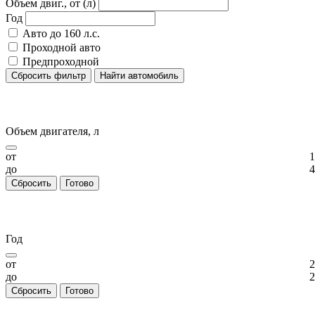
Объем двиг., от (л)
Год
Авто до 160 л.с.
Проходной авто
Предпроходной
Сбросить фильтр
Найти автомобиль
Объем двигателя, л
от
1
до
4
Сбросить
Готово
Год
от
2
до
2
Сбросить
Готово