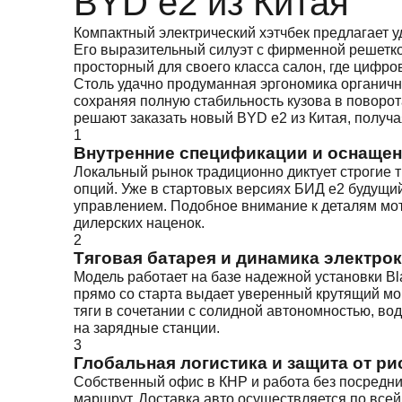
BYD e2 из Китая
Компактный электрический хэтчбек предлагает 
Его выразительный силуэт с фирменной решетко
просторный для своего класса салон, где цифр
Столь удачно продуманная эргономика органич
сохраняя полную стабильность кузова в поворот
решают заказать новый BYD e2 из Китая, получ
1
Внутренние спецификации и оснащен
Локальный рынок традиционно диктует строгие 
опций. Уже в стартовых версиях БИД е2 будущий
управлением. Подобное внимание к деталям мот
дилерских наценок.
2
Тяговая батарея и динамика электро
Модель работает на базе надежной установки Bl
прямо со старта выдает уверенный крутящий мо
тяги в сочетании с солидной автономностью, вод
на зарядные станции.
3
Глобальная логистика и защита от ри
Собственный офис в КНР и работа без посредн
маршрут. Доставка авто осуществляется по все