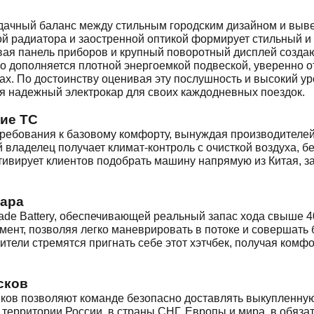
удачный баланс между стильным городским дизайном и выв
й радиатора и заостренной оптикой формирует стильный и
овая панель приборов и крупный поворотный дисплей созд
но дополняется плотной энергоемкой подвеской, уверенно
ах. По достоинству оценивая эту послушность и высокий у
ая надежный электрокар для своих каждодневных поездок.
ие ТС
требования к базовому комфорту, вынуждая производителей
 владелец получает климат-контроль с очисткой воздуха, 
ивирует клиентов подобрать машину напрямую из Китая, з
кара
ade Battery, обеспечивающей реальный запас хода свыше 4
мент, позволяя легко маневрировать в потоке и совершать
ители стремятся пригнать себе этот хэтчбек, получая комф
сков
иков позволяют команде безопасно доставлять выкупленну
й территории России, в страны СНГ, Европы и мира, в обяз