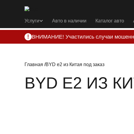
Услуги
Авто в наличии
Каталог авто
ВНИМАНИЕ! Участились случаи мошенн
Компания DSS Group принимает оплату за 
подозрениях, свяжитесь с нами по офици
Главная
BYD e2 из Китая под заказ
BYD E2 ИЗ К