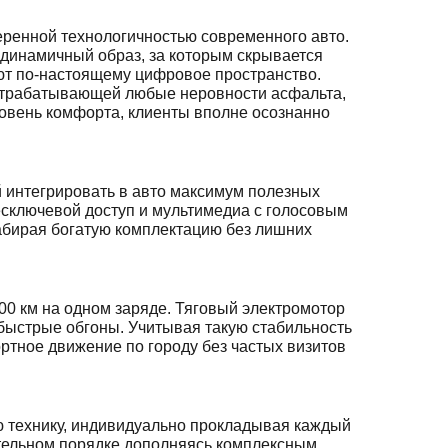
еренной технологичностью современного авто.
 динамичный образ, за которым скрывается
ают по-настоящему цифровое пространство.
 отрабатывающей любые неровности асфальта,
ровень комфорта, клиенты вполне осознанно
 интегрировать в авто максимум полезных
бесключевой доступ и мультимедиа с голосовым
абирая богатую комплектацию без лишних
00 км на одном заряде. Тяговый электромотор
 быстрые обгоны. Учитывая такую стабильность
ортное движение по городу без частых визитов
ю технику, индивидуально прокладывая каждый
ательном порядке дополняясь комплексным