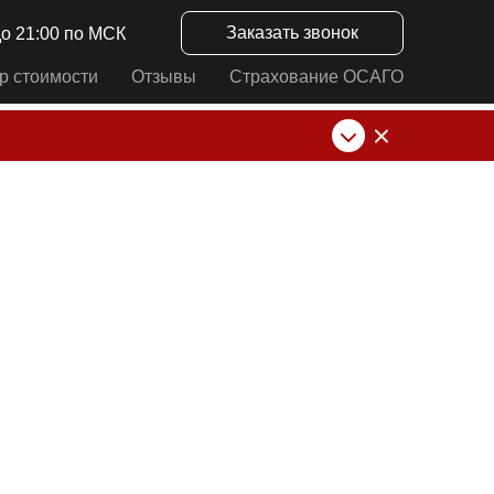
Заказать звонок
до 21:00 по МСК
р стоимости
Отзывы
Страхование ОСАГО
нк от ИП Алексеевских С.В. При любых