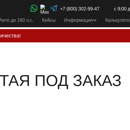
+7 (800) 302-99-47
с 9:00 
Авто до 160 л.с.
Кейсы
Информация
Калькулято
ичества!
свои услуги только по выставленному счету на Т-ба
альным
контактам
, указанным в соц сетях и на сайте
ИТАЯ ПОД ЗАКАЗ