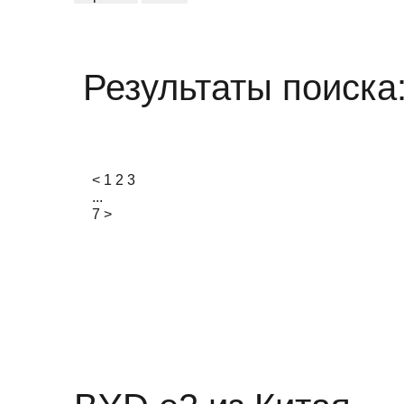
Результаты поиска
<
1
2
3
...
7
>