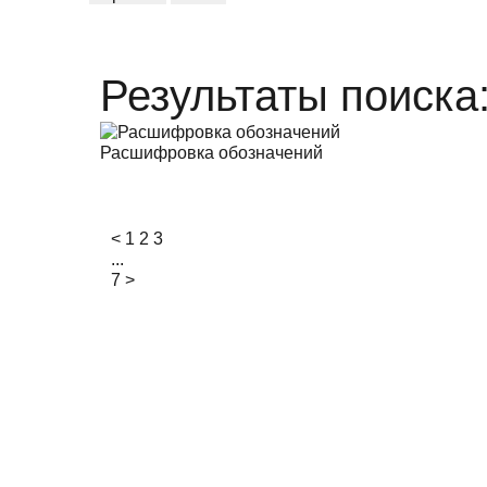
Результаты поиска
Расшифровка обозначений
<
1
2
3
...
7
>