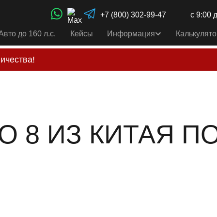
+7 (800) 302-99-47
с 9:00 
Авто до 160 л.с.
Кейсы
Информация
Калькулято
ичества!
свои услуги только по выставленному счету на Т-ба
альным
контактам
, указанным в соц сетях и на сайте
O 8 ИЗ КИТАЯ П