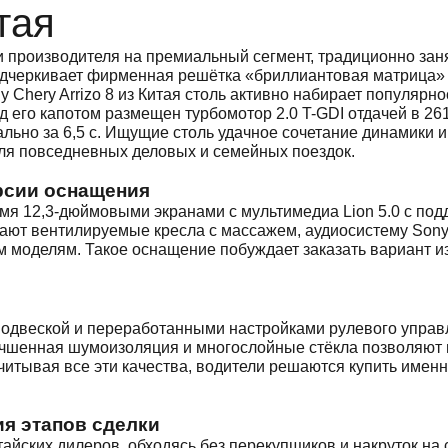
итая
 производителя на премиальный сегмент, традиционно за
 подчеркивает фирменная решётка «бриллиантовая матрица
 Chery Arrizo 8 из Китая столь активно набирает популярн
 его капотом размещен турбомотор 2.0 T-GDI отдачей в 261
ально за 6,5 с. Ищущие столь удачное сочетание динамики 
для повседневных деловых и семейных поездок.
рсии оснащения
я 12,3-дюймовыми экранами с мультимедиа Lion 5.0 с под
ают вентилируемые кресла с массажем, аудиосистему Sony
моделям. Такое оснащение побуждает заказать вариант из
одвеской и переработанными настройками рулевого управ
лучшенная шумоизоляция и многослойные стёкла позволяют
Учитывая все эти качества, водители решаются купить именно
я этапов сделки
йских дилеров, обходясь без перекупщиков и накруток на с