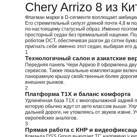
Chery Arrizo 8 из К
Флагман марки в D-сегменте воплощает амбиции
Его стремительный силуэт длиной почти 4,8 м
по-настоящему статусный образ. Именно поэтому
просторный седан без премиальной наценки. Под
роботом DCT, обеспечивая разгон до сотни букв
пригнать себе именно этот седан, выбирая его 
1
Технологичный салон и азиатские ве
Передняя панель Чери Арризо 8 оформлена двум
сервисов. Также локальные комплектации включ
панорамную крышу свойственные более дорогим 
внешних рынков.
2
Платформа T1X и баланс комфорта
Удлинённая база T1X с многорычажной задней п
которую обычно ждут от авто классом выше. У
дальней дороге, не утомляясь от звуков извне. 
европейских аналогов.
3
Прямая работа с КНР и видеофиксаци
Команда DSS Group выкупает ТС напрямую у кита