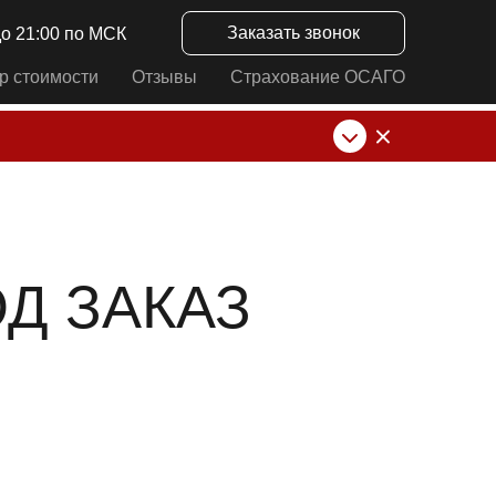
Заказать звонок
до 21:00 по МСК
р стоимости
Отзывы
Страхование ОСАГО
нк от ИП Алексеевских С.В. При любых
ОД ЗАКАЗ