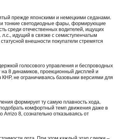
нятый прежде японскими и немецкими седанами.
» и тонкие светодиодные фары, формирующие
ость среди отечественных водителей, ищущих
 л.с., идущий в связке с семиступенчатым
и статусной внешности покупатели стремятся
держкой голосового управления и беспроводных
 на 8 динамиков, проекционный дисплей и
 КНР, не ограничиваясь базовыми версиями для
ления формирует ту самую плавность хода,
 подобрать комфортный темп движения даже в
 Arrizo 8, сознательно отказываясь от
тоимости лота. При этом каждый этап сделки –