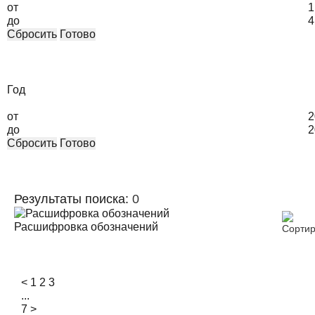
от
1
до
4
Сбросить
Готово
Год
от
2
до
2
Сбросить
Готово
Результаты поиска:
0
Расшифровка обозначений
<
1
2
3
...
7
>