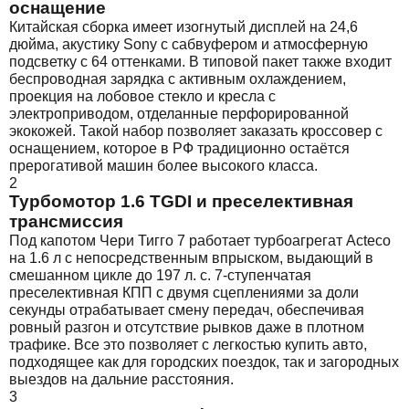
оснащение
Китайская сборка имеет изогнутый дисплей на 24,6
дюйма, акустику Sony с сабвуфером и атмосферную
подсветку с 64 оттенками. В типовой пакет также входит
беспроводная зарядка с активным охлаждением,
проекция на лобовое стекло и кресла с
электроприводом, отделанные перфорированной
экокожей. Такой набор позволяет заказать кроссовер с
оснащением, которое в РФ традиционно остаётся
прерогативой машин более высокого класса.
2
Турбомотор 1.6 TGDI и преселективная
трансмиссия
Под капотом Чери Тигго 7 работает турбоагрегат Acteco
на 1.6 л с непосредственным впрыском, выдающий в
смешанном цикле до 197 л. с. 7-ступенчатая
преселективная КПП с двумя сцеплениями за доли
секунды отрабатывает смену передач, обеспечивая
ровный разгон и отсутствие рывков даже в плотном
трафике. Все это позволяет с легкостью купить авто,
подходящее как для городских поездок, так и загородных
выездов на дальние расстояния.
3