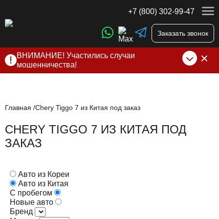
+7 (800) 302-99-47
Заказать звонок
ВНИМАНИЕ! Участились случаи
мошенничества!
Компания DSS Group принимает оплату за свои услуги
только по выставленному счету на Т-банк от ИП
Алексеевских С.В. При любых подозрениях, свяжитесь с
нами по официальным
контактам
, указанным в соц сетях
Главная
Chery Tiggo 7 из Китая под заказ
и на сайте
CHERY TIGGO 7 ИЗ КИТАЯ ПОД
ЗАКАЗ
Авто из Кореи
Авто из Китая
С пробегом
Новые авто
Бренд