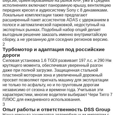
Версии, ориентированные на рынок КНР, уже в средних
исполнениях включают панорамную крышу, вентиляцию
передних кресел и аудиосистему Sony с 8 динамиками.
Локальные комплектации также предлагают
расширенный пакет ассистентов ADAS с удержанием в
полосе и автоматической парковкой, недоступный на
экспортных рынках. Подобный набор опций делает
выгодным решение заказать именно внутрикитайскую
сборку, а не урезанную для соседних регионов версию.
2
Турбомотор и адаптация под российские
дороги
Силовая установка 1.6 TGDI развивает 197 л.с. и 290 Нм
крутящего момента, обеспечивая уверенный разгон
даже при полной загрузке. Защищенная стальной
пластиной моторная зона и увеличенный дорожный
просвет позволяют пригнать машину для эксплуатации
не только по асфальту, но и по грунтовым дорогам
независимо от сезона и времени года. Учитывая эти
характеристики, многие водители выбирают Чери Тигго 7
ПЛЮС для ежедневного использования.
3
Опыт работы и ответственность DSS Group
Наша команда занимается автомобильным импортом с