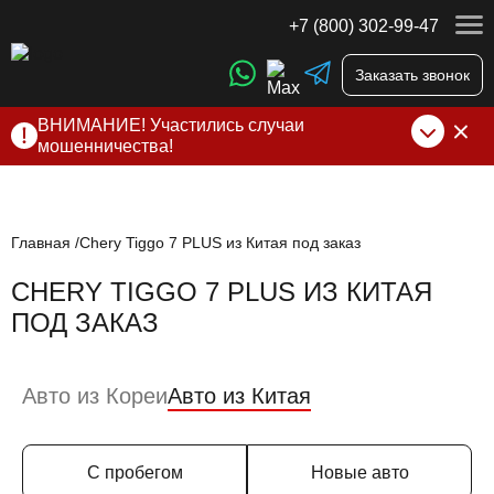
+7 (800) 302-99-47
Заказать звонок
ВНИМАНИЕ! Участились случаи
мошенничества!
Компания DSS Group принимает оплату за свои услуги
только по выставленному счету на Т-банк от ИП
Алексеевских С.В. При любых подозрениях, свяжитесь с
нами по официальным
контактам
, указанным в соц сетях
Главная
Chery Tiggo 7 PLUS из Китая под заказ
и на сайте
CHERY TIGGO 7 PLUS ИЗ КИТАЯ
ПОД ЗАКАЗ
Авто из Кореи
Авто из Китая
С пробегом
Новые авто