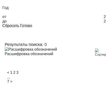
Год
от
2
до
2
Сбросить
Готово
Результаты поиска:
0
Расшифровка обозначений
<
1
2
3
...
7
>