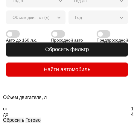
Год от
Год до
Объем двиг., от (л)
Год
Авто до 160 л.с.
Проходной авто
Предпроходной
Сбросить фильтр
Найти автомобиль
Объем двигателя, л
от
1
до
4
Сбросить
Готово