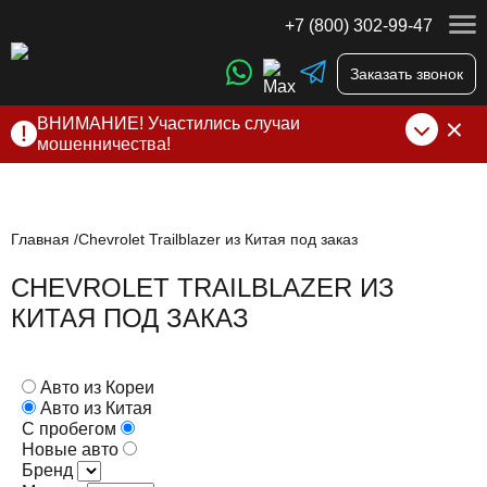
+7 (800) 302-99-47
Заказать звонок
ВНИМАНИЕ! Участились случаи
мошенничества!
Компания DSS Group принимает оплату за свои услуги
только по выставленному счету на Т-банк от ИП
Алексеевских С.В. При любых подозрениях, свяжитесь с
нами по официальным
контактам
, указанным в соц сетях
Главная
Chevrolet Trailblazer из Китая под заказ
и на сайте
CHEVROLET TRAILBLAZER ИЗ
КИТАЯ ПОД ЗАКАЗ
Авто из Кореи
Авто из Китая
С пробегом
Новые авто
Бренд