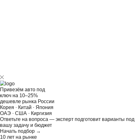
Опираясь на собственное представительство в КНР, мы
готовы быстро отыскать и пригнать нужную модель без
посредников, комплексно реагируя на любые запросы
заказчика.
Привезём авто под
ключ на
10–25%
дешевле рынка России
Корея · Китай · Япония
ОАЭ · США · Киргизия
Ответьте на
вопроса — эксперт подготовит варианты под
вашу задачу и бюджет
Начать подбор →
10 лет на рынке