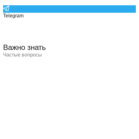
Telegram
Важно знать
Частые вопросы
Финальная смета формируется индивидуально с учетом
технического состояния и выбранной комплектации
лота, при этом все расходы заранее фиксируются в
договоре.