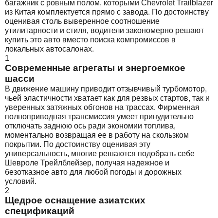
багажник с ровным полом, которыми Chevrolet Trailblazer
из Китая комплектуется прямо с завода. По достоинству
оценивая столь выверенное соотношение
утилитарности и стиля, водители закономерно решают
купить это авто вместо поиска компромиссов в
локальных автосалонах.
1
Современные агрегаты и энергоемкое
шасси
В движение машину приводит отзывчивый турбомотор,
чьей эластичности хватает как для резвых стартов, так и
уверенных затяжных обгонов на трассах. Фирменная
полноприводная трансмиссия умеет принудительно
отключать заднюю ось ради экономии топлива,
моментально возвращая ее в работу на скользком
покрытии. По достоинству оценивая эту
универсальность, многие решаются подобрать себе
Шевроле Трейлблейзер, получая надежное и
безотказное авто для любой погоды и дорожных
условий.
2
Щедрое оснащение азиатских
спецификаций