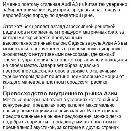
Именно поэтому стильная Audi A3 из Китая так уверенно
забирает внимание аудитории, предлагая настоящую
европейскую породу по адекватной цене.
Этот хэтчбек цепляет взгляд агрессивной решеткой
радиатора и фирменным прищуром матричных фар, за
которыми скрывается продуманный
высокотехнологичный салон. Садясь за руль Ауди А3 вы
моментально погружаетесь в современную цифровую
экосистему с интуитивными сенсорами, где каждый
элемент управления расположен органично и находится
на своем месте. Завершает образ идеально
настроенное шасси, которое в связке с отзывчивым
турбомотором дарит поистине неимоверные эмоции от
каждого маневра в плотном городском трафике.
01
Превосходство внутреннего рынка Азии
Местные дилеры работают в условиях жесточайшей
конкуренции, предлагая покупателям максимально
насыщенные опциями версии машин. Рассматривая
представленные на рынке предложения, можно легко
подобрать варианты с продвинутым автопилотом и
премиальной акустикой, за которые в других странах