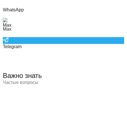
WhatsApp
Max
Telegram
Важно знать
Частые вопросы
Бюджет каждой покупки рассчитывается индивидуально
еще на этапе обсуждения заявки, опираясь на год
выпуска конкретного экземпляра, объем его двигателя и