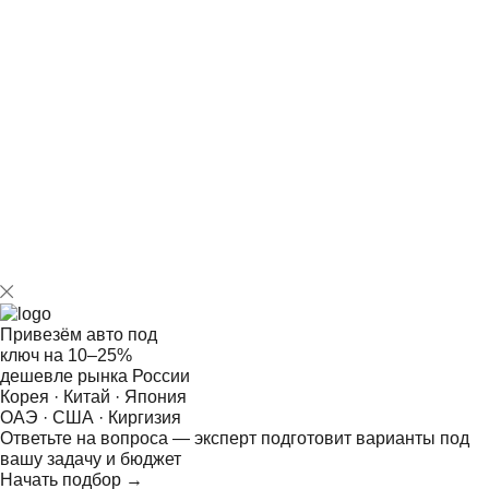
всех договоренностей.
• Разумные цены, позволяющие купить автомобиль с
выгодой для бюджета.
Наши эксперты и представители обладают
неограниченным доступом к внутренним азиатским
площадкам, оперативно находя эксклюзивные
комплектации под любые запросы покупателей.
Привезём авто под
ключ на
10–25%
дешевле рынка России
Корея · Китай · Япония
ОАЭ · США · Киргизия
Ответьте на
вопроса — эксперт подготовит варианты под
вашу задачу и бюджет
Начать подбор →