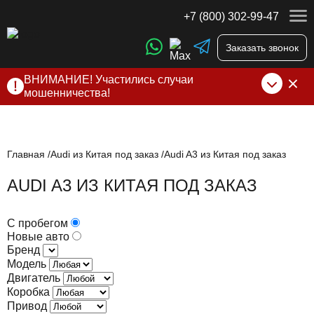
+7 (800) 302-99-47
Заказать звонок
ВНИМАНИЕ! Участились случаи
мошенничества!
Компания DSS Group принимает оплату за свои услуги
только по выставленному счету на Т-банк от ИП
Алексеевских С.В. При любых подозрениях, свяжитесь с
нами по официальным
контактам
, указанным в соц сетях
Главная
Audi из Китая под заказ
Audi A3 из Китая под заказ
и на сайте
AUDI A3 ИЗ КИТАЯ ПОД ЗАКАЗ
С пробегом
Новые авто
Бренд
Модель
Двигатель
Коробка
Привод