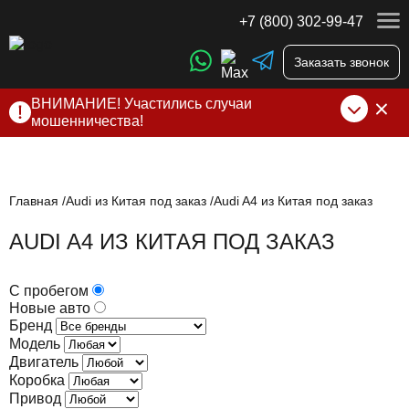
+7 (800) 302-99-47
Заказать звонок
ВНИМАНИЕ! Участились случаи
мошенничества!
Компания DSS Group принимает оплату за свои услуги
только по выставленному счету на Т-банк от ИП
Алексеевских С.В. При любых подозрениях, свяжитесь с
нами по официальным
контактам
, указанным в соц сетях
Главная
Audi из Китая под заказ
Audi A4 из Китая под заказ
и на сайте
AUDI A4 ИЗ КИТАЯ ПОД ЗАКАЗ
С пробегом
Новые авто
Бренд
Модель
Двигатель
Коробка
Привод