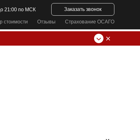
Заказать звонок
до 21:00 по МСК
р стоимости
Отзывы
Страхование ОСАГО
нк от ИП Алексеевских С.В. При любых