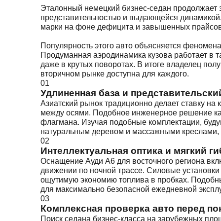
Эталонный немецкий бизнес-седан продолжает з
представительностью и выдающейся динамикой. 
марки на фоне дефицита и завышенных прайсов
Популярность этого авто объясняется феномена
Продуманная аэродинамика кузова работает в т
даже в крутых поворотах. В итоге владелец пол
вторичном рынке доступна для каждого.
01
Удлиненная база и представительск
Азиатский рынок традиционно делает ставку на
между осями. Подобное инженерное решение кар
флагмана. Изучая подобные комплектации, буду
натуральным деревом и массажными креслами, 
02
Интеллектуальная оптика и мягкий г
Оснащение Ауди А6 для восточного региона вкл
движении по ночной трассе. Силовые установк
ощутимую экономию топлива в пробках. Подобны
для максимально безопасной ежедневной эксплу
03
Комплексная проверка авто перед по
Поиск седана бизнес-класса на зарубежных пло