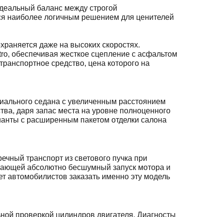
идеальный баланс между строгой
тся наиболее логичным решением для ценителей
храняется даже на высоких скоростях.
ro, обеспечивая жесткое сцепление с асфальтом
транспортное средство, цена которого на
миального седана с увеличенным расстоянием
ва, даря запас места на уровне полноценного
ианты с расширенным пакетом отделки салона
чный транспорт из светового пучка при
ивающей абсолютно бесшумный запуск мотора и
т автомобилистов заказать именно эту модель
ьной проверкой цилиндров двигателя. Диагносты