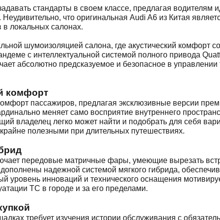
адавать стандарты в своем классе, предлагая водителям 
Неудивительно, что оригинальная Audi A6 из Китая являе
 в локальных салонах.
льной шумоизоляцией салона, где акустический комфорт со
андеме с интеллектуальной системой полного привода Quatt
учает абсолютно предсказуемое и безопасное в управлении 
ий комфорт
 комфорт пассажиров, предлагая эксклюзивные версии пре
динально меняет само восприятие внутреннего пространст
щий владелец легко может найти и подобрать для себя вар
крайне полезными при длительных путешествиях.
ибрид
ючает передовые матричные фары, умеющие вырезать встре
и дополнены надежной системой мягкого гибрида, обеспеч
й уровень инноваций и технического оснащения мотивируе
атации ТС в городе и за его пределами.
купкой
щадках требует изучения истории обслуживания с обязател