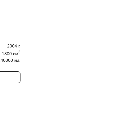
2004
г.
3
1800
cм
240000 км.