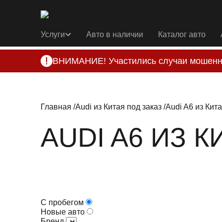
Услуги
Авто в наличии
Каталог авто
ВНИМАНИЕ! Участились случаи мошенн
Компания DSS Group принимает оплату за 
подозрениях, свяжитесь с нами по офици
Главная
Audi из Китая под заказ
Audi A6 из Кита
AUDI A6 ИЗ 
С пробегом
Новые авто
Бренд